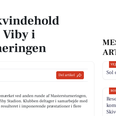
by i mastersturneringen
kvindehold
 Viby i
ME
neringen
AR
VE
Sol 
Del artikel
BO
bemærket ved anden runde af Mastersturneringen,
Rese
 Viby Stadion. Klubben deltager i samarbejde med
komm
 resulteret i imponerende præstationer i flere
Skiv