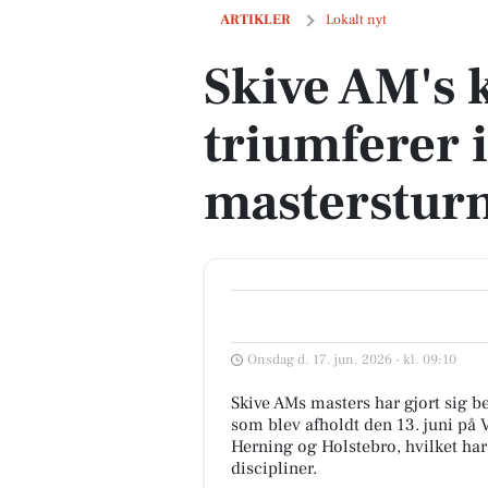
Skive AM's kvindehold triumferer i Vi
ARTIKLER
Lokalt nyt
Skive AM's 
triumferer i
masterstur
Onsdag d. 17. jun. 2026 - kl. 09:10
Skive AMs masters har gjort sig 
som blev afholdt den 13. juni på
Herning og Holstebro, hvilket har
discipliner.