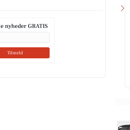
le nyheder GRATIS
G
SCANTRUCK A/S
Med
Møllebygger Christoffer Palle fandt
Tilmeld
den helt store værktøjskasse frem,
-
da han fik bestilling på en
,
restaurering af den 175 år...
Åbn opslaget