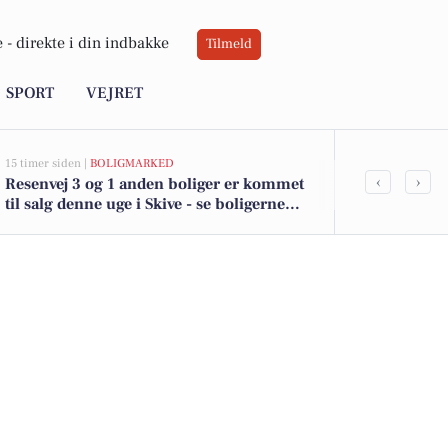
 -
direkte i din indbakke
Tilmeld
SPORT
VEJRET
15 timer siden |
BOLIGMARKED
16 timer siden |
D
‹
›
Resenvej 3 og 1 anden boliger er kommet
Skive byder 
til salg denne uge i Skive - se boligerne
eventyr: Se
her.
uge