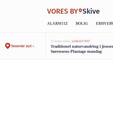
VORES BY
Skive
ALARM112
BOLIG
ERHVER
11 timer siden |
LOKALT NYT
Seneste nyt ›
Traditionel naturvandring i Jense
Sørensens Plantage mandag