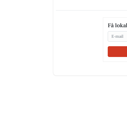
Få loka
Email
SUVERÆN RENGØRIN
HUSK ÅBENT LAGERSALG🧽 
masser af gode tilbud og en
GRATIS GAVE Torsdag den 6/8
2026 Fra kl 13-17 Viborgvej 11F
7800 Sk...
Åbn opslaget