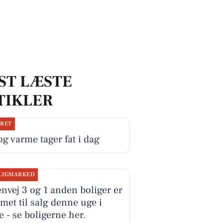
ST LÆSTE
TIKLER
JRET
og varme tager fat i dag
LIGMARKED
nvej 3 og 1 anden boliger er
et til salg denne uge i
e - se boligerne her.