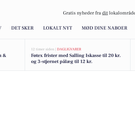
Gratis nyheder fra
dit
lokalområde
V
DET SKER
LOKALT NYT
MØD DINE NABOER
12 timer siden |
DAGLIGVARER
n &
Føtex frister med Salling Iskasse til 20 kr.
og 3-stjernet pålæg til 12 kr.