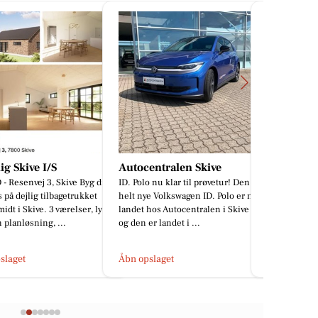
entralen Skive
JM Autoteknik
Cafe og R
o nu klar til prøvetur! Den
Har bilen været hele Europa rundt
Gyldenda
e Volkswagen ID. Polo er nu
eller bare en tur gennem
✨ FRISK KV
hos Autocentralen i Skive –
Danmark? Hvis bilen har været på
Hos Restaura
r landet i ...
lange køreture med fuld oppakni...
går vi aldri
kvaliteten. 
slaget
Åbn opslaget
Åbn opslage