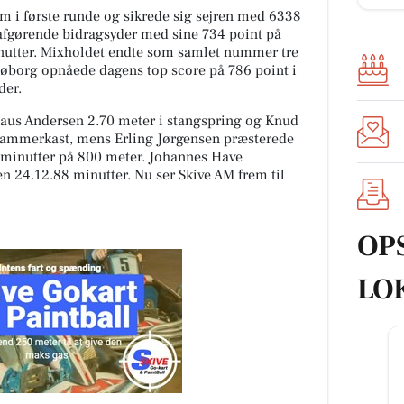
m i første runde og sikrede sig sejren med 6338
 afgørende bidragsyder med sine 734 point på
nutter. Mixholdet endte som samlet nummer tre
Søborg opnåede dagens top score på 786 point i
der.
Klaus Andersen 2.70 meter i stangspring og Knud
hammerkast, mens Erling Jørgensen præsterede
1 minutter på 800 meter. Johannes Have
 24.12.88 minutter. Nu ser Skive AM frem til
OP
LO