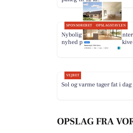
SPONSORERET
OPSLAGSTAVLEN
Nybolig Skive I/S præsenter
nyhed på Resenvej 3 i Skive
VEJRET
Sol og varme tager fat i dag
OPSLAG FRA VO