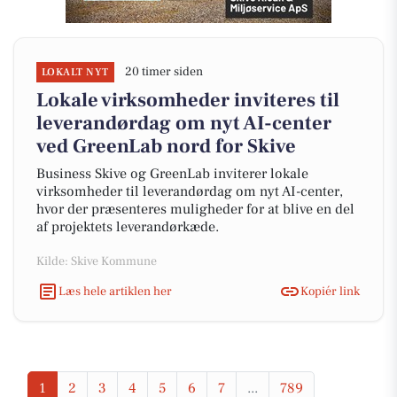
20 timer siden
LOKALT NYT
Lokale virksomheder inviteres til
leverandørdag om nyt AI-center
ved GreenLab nord for Skive
Business Skive og GreenLab inviterer lokale
virksomheder til leverandørdag om nyt AI-center,
hvor der præsenteres muligheder for at blive en del
af projektets leverandørkæde.
Kilde: Skive Kommune
Læs hele artiklen her
Kopiér link
1
2
3
4
5
6
7
...
789