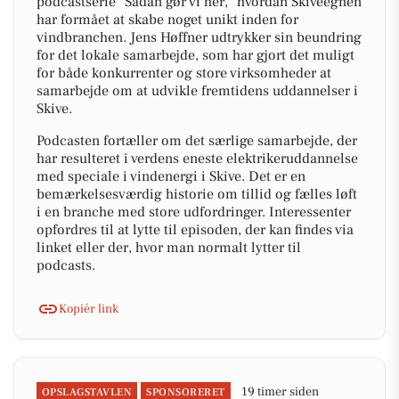
podcastserie "Sådan gør vi her," hvordan Skiveegnen
har formået at skabe noget unikt inden for
vindbranchen. Jens Høffner udtrykker sin beundring
for det lokale samarbejde, som har gjort det muligt
for både konkurrenter og store virksomheder at
samarbejde om at udvikle fremtidens uddannelser i
Skive.
Podcasten fortæller om det særlige samarbejde, der
har resulteret i verdens eneste elektrikeruddannelse
med speciale i vindenergi i Skive. Det er en
bemærkelsesværdig historie om tillid og fælles løft
i en branche med store udfordringer. Interessenter
opfordres til at lytte til episoden, der kan findes via
linket eller der, hvor man normalt lytter til
podcasts.
Kopiér link
19 timer siden
OPSLAGSTAVLEN
SPONSORERET