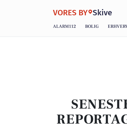
VORES BY
Skive
ALARM112
BOLIG
ERHVER
SENEST
REPORTAG