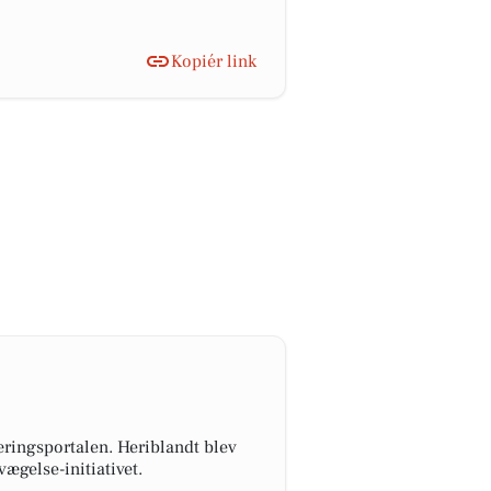
Kopiér link
æringsportalen. Heriblandt blev
ægelse-initiativet.