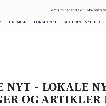
Gratis nyheder fra
dit
lokalområde
V
DET SKER
LOKALT NYT
MØD DINE NABOER
E NYT - LOKALE N
ER OG ARTIKLER 