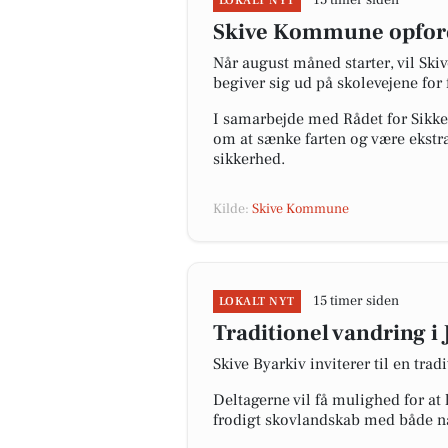
15 timer siden
LOKALT NYT
Skive Kommune opfordr
Når august måned starter, vil Sk
begiver sig ud på skolevejene for 
I samarbejde med Rådet for Sikker
om at sænke farten og være ekstr
sikkerhed.
Kilde:
Skive Kommune
15 timer siden
LOKALT NYT
Traditionel vandring i
Skive Byarkiv inviterer til en tra
Deltagerne vil få mulighed for at 
frodigt skovlandskab med både nå