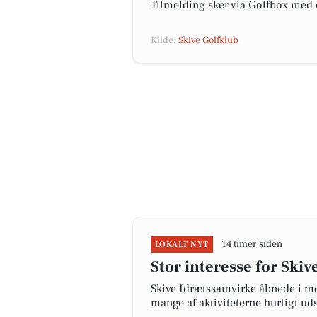
Tilmelding sker via Golfbox med
Kilde:
Skive Golfklub
14 timer siden
LOKALT NYT
Stor interesse for Sk
Skive Idrætssamvirke åbnede i mor
mange af aktiviteterne hurtigt ud