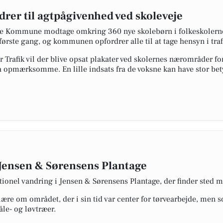
er til agtpågivenhed ved skoleveje
ive Kommune modtage omkring 360 nye skolebørn i folkeskolerne.
første gang, og kommunen opfordrer alle til at tage hensyn i traf
 Trafik vil der blive opsat plakater ved skolernes nærområder fo
a opmærksomme. En lille indsats fra de voksne kan have stor bet
 Jensen & Sørensens Plantage
ditionel vandring i Jensen & Sørensens Plantage, der finder sted 
lære om området, der i sin tid var center for tørvearbejde, men 
le- og løvtræer.