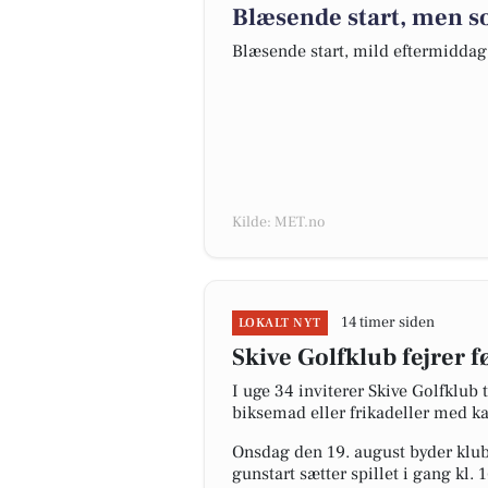
Blæsende start, men s
Blæsende start, mild eftermiddag
Kilde: MET.no
14 timer siden
LOKALT NYT
Skive Golfklub fejrer 
I uge 34 inviterer Skive Golfklub
biksemad eller frikadeller med kar
Onsdag den 19. august byder klub
gunstart sætter spillet i gang kl