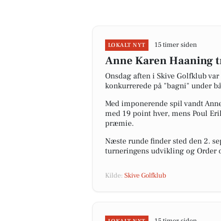
15 timer siden
LOKALT NYT
Anne Karen Haaning tr
Onsdag aften i Skive Golfklub var 
konkurrerede på "bagni" under bå
Med imponerende spil vandt Ann
med 19 point hver, mens Poul Eri
præmie.
Næste runde finder sted den 2. se
turneringens udvikling og Order o
Kilde:
Skive Golfklub