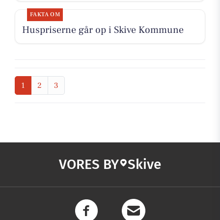
FAKTA OM
Huspriserne går op i Skive Kommune
1
2
3
VORES BY
Skive