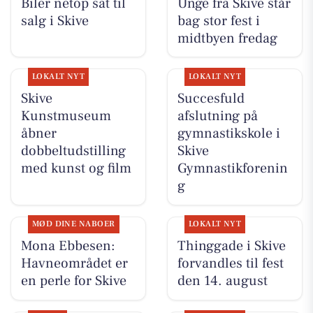
Biler netop sat til
Unge fra Skive står
salg i Skive
bag stor fest i
midtbyen fredag
LOKALT NYT
LOKALT NYT
Skive
Succesfuld
Kunstmuseum
afslutning på
åbner
gymnastikskole i
dobbeltudstilling
Skive
med kunst og film
Gymnastikforenin
g
MØD DINE NABOER
LOKALT NYT
Mona Ebbesen:
Thinggade i Skive
Havneområdet er
forvandles til fest
en perle for Skive
den 14. august