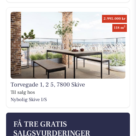
2.995.000 kr
2
118 m
Torvegade 1, 2 5, 7800 Skive
Til salg hos
Nybolig Skive I/S
FÅ TRE GRATIS
SALGSVURDERINGER