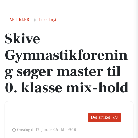
Skive Gymnastikforening søger master til 0. klasse mix-hold
ARTIKLER
Lokalt nyt
Skive
Gymnastikforenin
g søger master til
0. klasse mix-hold
Del artikel
Onsdag d. 17. jun. 2026 - kl. 09:10