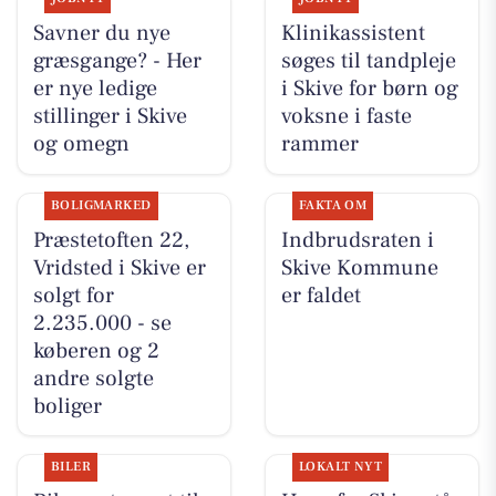
Savner du nye
Klinikassistent
græsgange? - Her
søges til tandpleje
er nye ledige
i Skive for børn og
stillinger i Skive
voksne i faste
og omegn
rammer
BOLIGMARKED
FAKTA OM
Præstetoften 22,
Indbrudsraten i
Vridsted i Skive er
Skive Kommune
solgt for
er faldet
2.235.000 - se
køberen og 2
andre solgte
boliger
BILER
LOKALT NYT