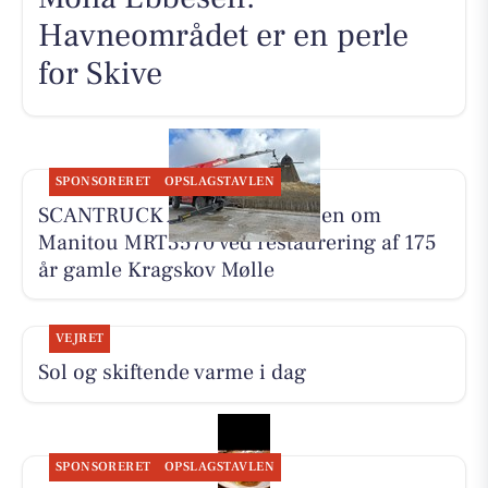
Havneområdet er en perle
for Skive
SPONSORERET
OPSLAGSTAVLEN
SCANTRUCK A/S deler historien om
Manitou MRT3570 ved restaurering af 175
år gamle Kragskov Mølle
VEJRET
Sol og skiftende varme i dag
SPONSORERET
OPSLAGSTAVLEN