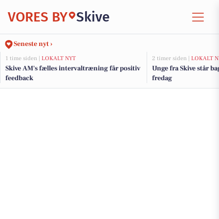
VORES BY
Skive
Seneste nyt ›
1 time siden |
LOKALT NYT
2 timer siden |
LOKALT N
Skive AM's fælles intervaltræning får positiv
Unge fra Skive står ba
feedback
fredag