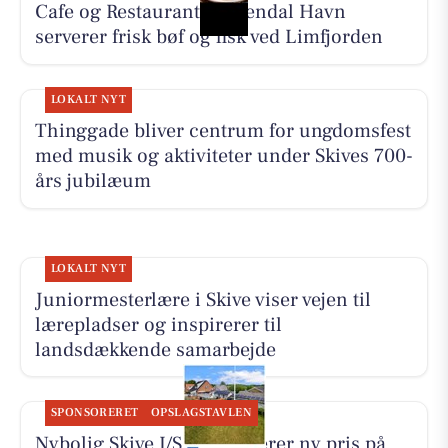
Cafe og Restaurant Gyldendal Havn
serverer frisk bøf og fisk ved Limfjorden
LOKALT NYT
Thinggade bliver centrum for ungdomsfest
med musik og aktiviteter under Skives 700-
års jubilæum
LOKALT NYT
Juniormesterlære i Skive viser vejen til
lærepladser og inspirerer til
landsdækkende samarbejde
SPONSORERET
OPSLAGSTAVLEN
Nybolig Skive I/S præsenterer ny pris på