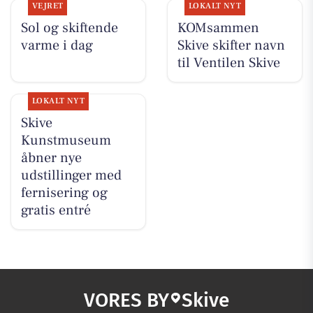
VEJRET
LOKALT NYT
Sol og skiftende
KOMsammen
varme i dag
Skive skifter navn
til Ventilen Skive
LOKALT NYT
Skive
Kunstmuseum
åbner nye
udstillinger med
fernisering og
gratis entré
VORES BY
Skive