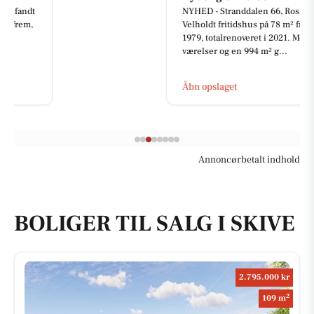
NYHED - Stranddalen 66, Roslev
Velholdt fritidshus på 78 m² fra
1979, totalrenoveret i 2021. Med tre
værelser og en 994 m² g...
Åbn opslaget
Annoncørbetalt indhold
BOLIGER TIL SALG I SKIVE
2.795.000 kr
2
109 m