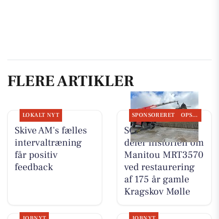
FLERE ARTIKLER
LOKALT NYT
SPONSORERET
OPSLAGSTAVLEN
Skive AM's fælles
SCANTRUCK A/S
intervaltræning
deler historien om
får positiv
Manitou MRT3570
feedback
ved restaurering
af 175 år gamle
Kragskov Mølle
JOBNYT
JOBNYT