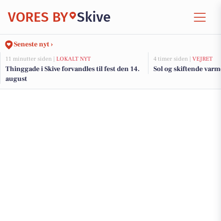
VORES BY
Skive
Seneste nyt ›
11 minutter siden |
LOKALT NYT
4 timer siden |
VEJRET
Thinggade i Skive forvandles til fest den 14.
Sol og skiftende varm
august