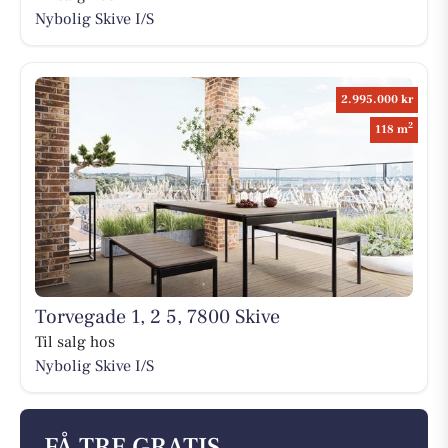
Nybolig Skive I/S
2.995.000 kr
2
118 m
Torvegade 1, 2 5, 7800 Skive
Til salg hos
Nybolig Skive I/S
FÅ TRE GRATIS