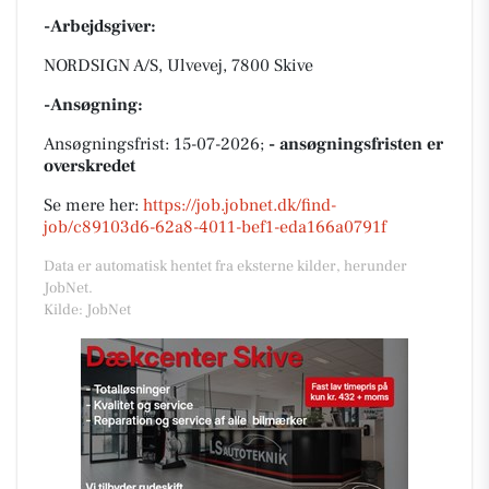
-Arbejdsgiver:
NORDSIGN A/S, Ulvevej, 7800 Skive
-Ansøgning:
Ansøgningsfrist: 15-07-2026;
- ansøgningsfristen er
overskredet
Se mere her:
https://job.jobnet.dk/find-
job/c89103d6-62a8-4011-bef1-eda166a0791f
Data er automatisk hentet fra eksterne kilder, herunder
JobNet.
Kilde: JobNet