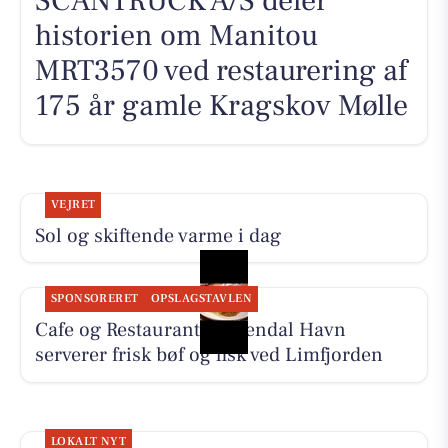
SCANTRUCK A/S deler
historien om Manitou
MRT3570 ved restaurering af
175 år gamle Kragskov Mølle
VEJRET
Sol og skiftende varme i dag
SPONSORERET
OPSLAGSTAVLEN
Cafe og Restaurant Gyldendal Havn
serverer frisk bøf og fisk ved Limfjorden
LOKALT NYT