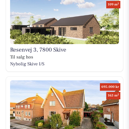
2
109 m
Resenvej 3, 7800 Skive
Til salg hos
Nybolig Skive I/S
695.000 kr
2
163 m