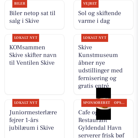
BILER
VEJRET
Biler netop sat til
Sol og skiftende
salg i Skive
varme i dag
LOKALT NYT
LOKALT NYT
KOMsammen
Skive
Skive skifter navn
Kunstmuseum
til Ventilen Skive
åbner nye
udstillinger med
fernisering og
gratis entré
LOKALT NYT
SPONSORERET
OPSLAGSTAVLEN
Juniormesterlære
Cafe og
fejrer 1-års
Restaurant
jubilæum i Skive
Gyldendal Havn
serverer frisk bøf