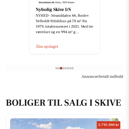
Nybolig Skive I/S
NYHED - Stranddalen 66, Roslev
Velholdt fritidshus på 78 m² fra
1979, totalrenoveret i 2021. Med tre
værelser og en 994 m² g...
Åbn opslaget
Annoncørbetalt indhold
BOLIGER TIL SALG I SKIVE
2.795.000 kr