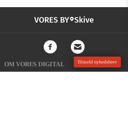
VORES BY
Skive
Tilmeld nyhedsbrev
OM VORES DIGITAL
Om os
For annoncører
Vilkår og Privatlivspolitik
Kontakt VORES Digital
Administrer samtykke