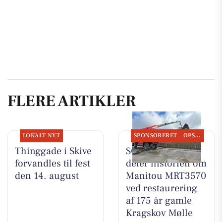
FLERE ARTIKLER
LOKALT NYT
SPONSORERET
OPSLAGSTAVLEN
Thinggade i Skive
SCANTRUCK A/S
forvandles til fest
deler historien om
den 14. august
Manitou MRT3570
ved restaurering
af 175 år gamle
Kragskov Mølle