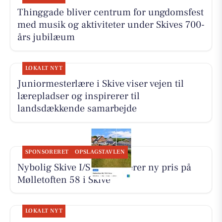
Thinggade bliver centrum for ungdomsfest
med musik og aktiviteter under Skives 700-
års jubilæum
LOKALT NYT
Juniormesterlære i Skive viser vejen til
lærepladser og inspirerer til
landsdækkende samarbejde
SPONSORERET
OPSLAGSTAVLEN
Nybolig Skive I/S præsenterer ny pris på
Mølletoften 58 i Skive
LOKALT NYT