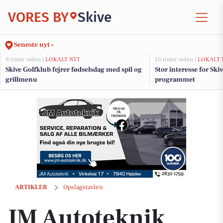
VORES BY
Skive
Seneste nyt ›
9 timer siden |
LOKALT NYT
10 timer siden |
LOKALT 
Skive Golfklub fejrer fødselsdag med spil og
Stor interesse for Sk
grillmenu
programmet
JM Autoteknik opfordrer til at booke ferietjek inden kør-selv-ferien
ARTIKLER
Opslagstavlen
JM Autoteknik