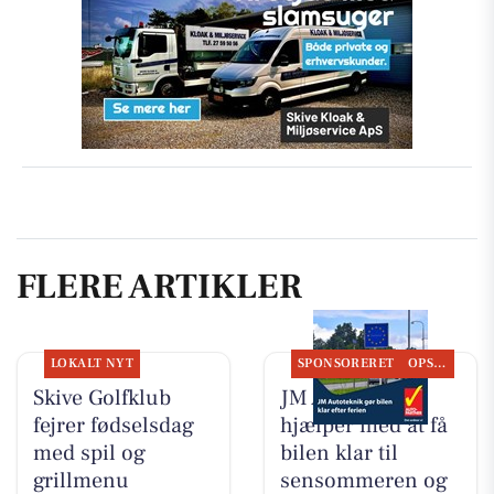
FLERE ARTIKLER
LOKALT NYT
SPONSORERET
OPSLAGSTAVLEN
Skive Golfklub
JM Autoteknik
fejrer fødselsdag
hjælper med at få
med spil og
bilen klar til
grillmenu
sensommeren og