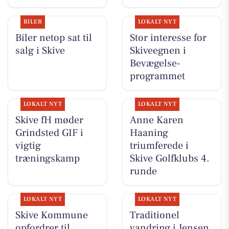
BILER
LOKALT NYT
Biler netop sat til
Stor interesse for
salg i Skive
Skiveegnen i
Bevægelse-
programmet
LOKALT NYT
LOKALT NYT
Skive fH møder
Anne Karen
Grindsted GIF i
Haaning
vigtig
triumferede i
træningskamp
Skive Golfklubs 4.
runde
LOKALT NYT
LOKALT NYT
Skive Kommune
Traditionel
opfordrer til
vandring i Jensen