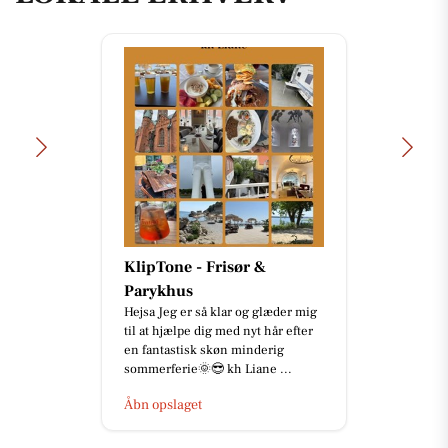
KlipTone - Frisør &
Parykhus
Hejsa Jeg er så klar og glæder mig
til at hjælpe dig med nyt hår efter
en fantastisk skøn minderig
sommerferie🌞😎 kh Liane ...
Åbn opslaget