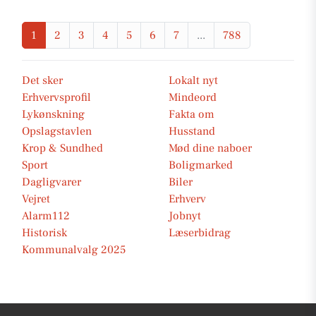
1
2
3
4
5
6
7
...
788
Det sker
Lokalt nyt
Erhvervsprofil
Mindeord
Lykønskning
Fakta om
Opslagstavlen
Husstand
Krop & Sundhed
Mød dine naboer
Sport
Boligmarked
Dagligvarer
Biler
Vejret
Erhverv
Alarm112
Jobnyt
Historisk
Læserbidrag
Kommunalvalg 2025