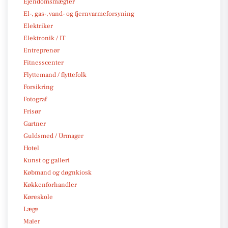
Ejendomsmægler
El-, gas-, vand- og fjernvarmeforsyning
Elektriker
Elektronik / IT
Entreprenør
Fitnesscenter
Flyttemand / flyttefolk
Forsikring
Fotograf
Frisør
Gartner
Guldsmed / Urmager
Hotel
Kunst og galleri
Købmand og døgnkiosk
Køkkenforhandler
Køreskole
Læge
Maler