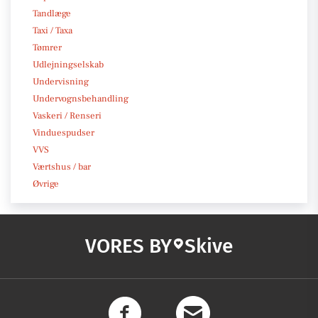
Tandlæge
Taxi / Taxa
Tømrer
Udlejningselskab
Undervisning
Undervognsbehandling
Vaskeri / Renseri
Vinduespudser
VVS
Værtshus / bar
Øvrige
VORES BY
Skive