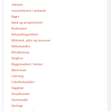
Arkitekt
Autoværksted / mekanik
Bager
Bank og pengeinstitut
Bedemand
Behandlingstilbud
Bibliotek, arkiv og museum
Bilforhandler
Biludlejning
Bryghus
Byggemarked / trælast
Børnehave
Catering
Cykelforhandler
Dagpleje
Detailhandel
Dyrehandel
Dyrlæge