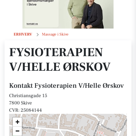
Fysioterapien V/Helle Ørskov
ERHVERV
Massage i Skive
FYSIOTERAPIEN
V/HELLE ØRSKOV
Kontakt Fysioterapien V/Helle Ørskov
Christiansgade 15
7800 Skive
CVR: 25084144
+
−