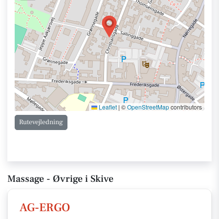
Leaflet
|
©
OpenStreetMap
contributors
Rutevejledning
Massage - Øvrige i Skive
AG-ERGO