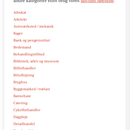
andre kategorier eller brug vores
udvidet søgning
.
Advokat
Arkitekt
Autoværksted / mekanik
Bager
Bank og pengeinstitut
Bedemand
Behandlingstilbud
Bibliotek, arkiv og museum
Bilforhandler
Biludlejning
Bryghus
Byggemarked / trælast
Børnehave
Catering
Cykelforhandler
Dagpleje
Detailhandel