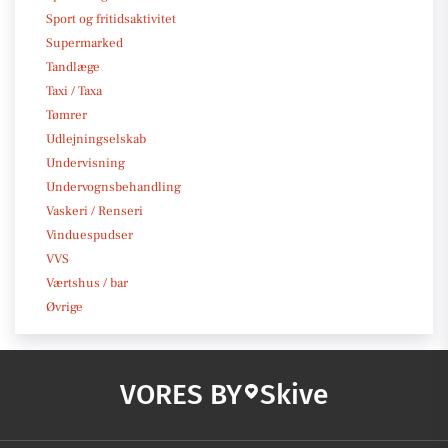
Sport og fritidsaktivitet
Supermarked
Tandlæge
Taxi / Taxa
Tømrer
Udlejningselskab
Undervisning
Undervognsbehandling
Vaskeri / Renseri
Vinduespudser
VVS
Værtshus / bar
Øvrige
VORES BY
Skive