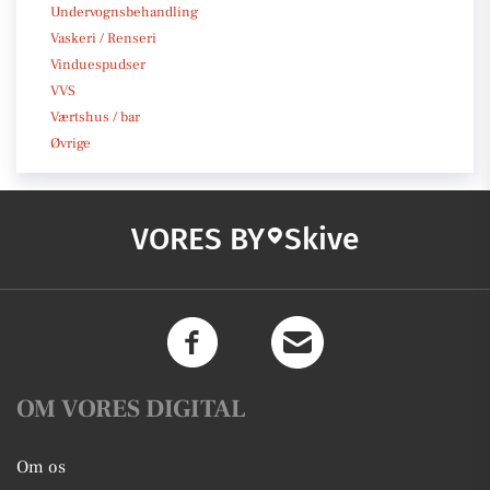
Undervognsbehandling
Vaskeri / Renseri
Vinduespudser
VVS
Værtshus / bar
Øvrige
VORES BY
Skive
OM VORES DIGITAL
Om os