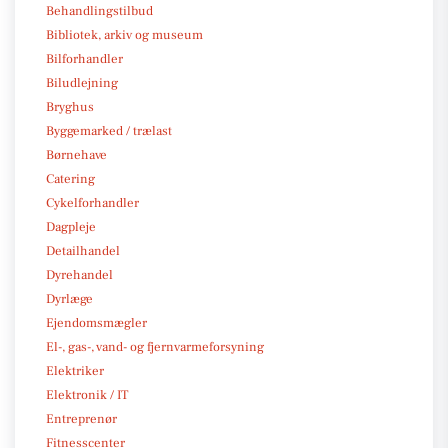
Behandlingstilbud
Bibliotek, arkiv og museum
Bilforhandler
Biludlejning
Bryghus
Byggemarked / trælast
Børnehave
Catering
Cykelforhandler
Dagpleje
Detailhandel
Dyrehandel
Dyrlæge
Ejendomsmægler
El-, gas-, vand- og fjernvarmeforsyning
Elektriker
Elektronik / IT
Entreprenør
Fitnesscenter