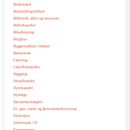
Bedemand
Behandlingstilbud
Bibliotek, arkiv og museum
Bilforhandler
Biludlejning
Bryghus
Byggemarked / trælast
Børnehave
Catering
Cykelforhandler
Dagpleje
Detailhandel
Dyrehandel
Dyrlæge
Ejendomsmægler
El-, gas-, vand- og fjernvarmeforsyning
Elektriker
Elektronik / IT
Entreprenør