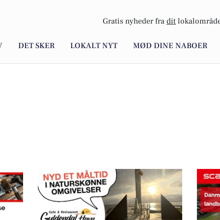
Gratis nyheder fra
dit
lokalområde
V
DET SKER
LOKALT NYT
MØD DINE NABOER