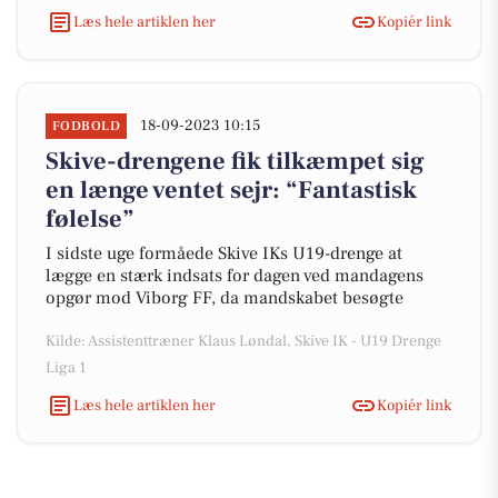
Læs hele artiklen her
Kopiér link
18-09-2023 10:15
FODBOLD
Skive-drengene fik tilkæmpet sig
en længe ventet sejr: “Fantastisk
følelse”
I sidste uge formåede Skive IKs U19-drenge at
lægge en stærk indsats for dagen ved mandagens
opgør mod Viborg FF, da mandskabet besøgte
Kilde: Assistenttræner Klaus Løndal, Skive IK - U19 Drenge
Liga 1
Læs hele artiklen her
Kopiér link