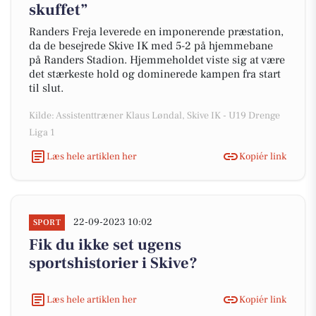
skuffet”
Randers Freja leverede en imponerende præstation,
da de besejrede Skive IK med 5-2 på hjemmebane
på Randers Stadion. Hjemmeholdet viste sig at være
det stærkeste hold og dominerede kampen fra start
til slut.
Kilde: Assistenttræner Klaus Løndal, Skive IK - U19 Drenge
Liga 1
Læs hele artiklen her
Kopiér link
22-09-2023 10:02
SPORT
Fik du ikke set ugens
sportshistorier i Skive?
Læs hele artiklen her
Kopiér link