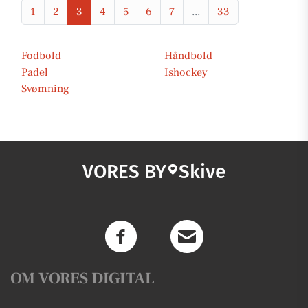
1
2
3
4
5
6
7
...
33
Fodbold
Håndbold
Padel
Ishockey
Svømning
VORES BY
Skive
OM VORES DIGITAL