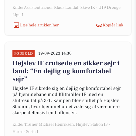
Kilde: Assistenttræner Klaus Løndal, Skive IK - U19 Drenge
Liga 1
Læs hele artiklen her
Kopiér link
19-09-2023 14:30
FODBOLD
Højslev IF cruisede en sikker sejr i
land: “En dejlig og komfortabel
sejr”
Højslev IF sikrede sig en dejlig og komfortabel sejr
på hjemmebane mod Klitmøller IF med en
slutresultat på 3-1. Kampen blev spillet på Højslev
Stadion, hvor hjemmeholdet viste sig at være mere
skarpe defensivt end offensivt.
Kilde: Træner Michael Henriksen, Højslev Station IF -
Herrer Serie 1