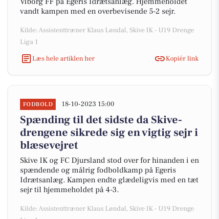
Viborg FF på Egeris Idrætsanlæg. Hjemmeholdet
vandt kampen med en overbevisende 5-2 sejr.
Kilde: Assistenttræner Klaus Løndal, Skive IK - U19 Drenge
Liga 1
Læs hele artiklen her
Kopiér link
18-10-2023 15:00
FODBOLD
Spænding til det sidste da Skive-
drengene sikrede sig en vigtig sejr i
blæsevejret
Skive IK og FC Djursland stod over for hinanden i en
spændende og målrig fodboldkamp på Egeris
Idrætsanlæg. Kampen endte glædeligvis med en tæt
sejr til hjemmeholdet på 4-3.
Kilde: Assistenttræner Klaus Løndal, Skive IK - U19 Drenge