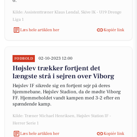
0.
Kilde: Assistenttræner Klaus Løndal, Skive IK - U19 Drenge
Liga 1
Læs hele artiklen her
Kopiér link
02-10-2023 12:00
FODBOLD
Højslev trækker fortjent det
længste strå i sejren over Viborg
Højslev IF sikrede sig en fortjent sejr på deres
hjemmebane, Højslev Stadion, da de mødte Viborg
FF. Hjemmeholdet vandt kampen med 3-2 efter en
spændende kamp.
Kilde: Træner Michael Henriksen, Højslev Station IF -
Herrer Serie 1
Læs hele artiklen her
Kopiér link