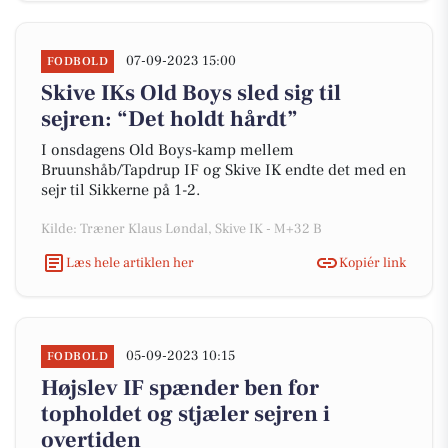
07-09-2023 15:00
FODBOLD
Skive IKs Old Boys sled sig til
sejren: “Det holdt hårdt”
I onsdagens Old Boys-kamp mellem
Bruunshåb/Tapdrup IF og Skive IK endte det med en
sejr til Sikkerne på 1-2.
Kilde: Træner Klaus Løndal, Skive IK - M+32 B
Læs hele artiklen her
Kopiér link
05-09-2023 10:15
FODBOLD
Højslev IF spænder ben for
topholdet og stjæler sejren i
overtiden