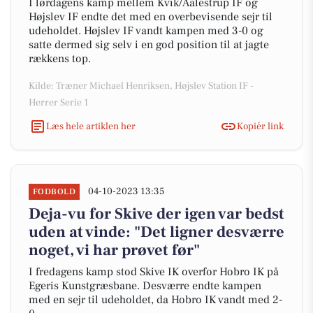
I lørdagens kamp mellem Kvik/Aalestrup IF og
Højslev IF endte det med en overbevisende sejr til
udeholdet. Højslev IF vandt kampen med 3-0 og
satte dermed sig selv i en god position til at jagte
rækkens top.
Kilde: Træner Michael Henriksen, Højslev Station IF -
Herrer Serie 1
Læs hele artiklen her
Kopiér link
04-10-2023 13:35
FODBOLD
Deja-vu for Skive der igen var bedst
uden at vinde: "Det ligner desværre
noget, vi har prøvet før"
I fredagens kamp stod Skive IK overfor Hobro IK på
Egeris Kunstgræsbane. Desværre endte kampen
med en sejr til udeholdet, da Hobro IK vandt med 2-