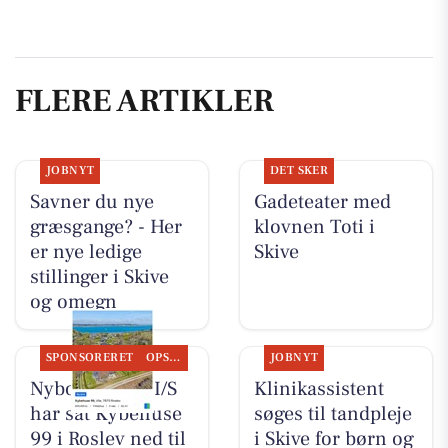
FLERE ARTIKLER
JOBNYT
DET SKER
Savner du nye
Gadeteater med
græsgange? - Her
klovnen Toti i
er nye ledige
Skive
stillinger i Skive
og omegn
SPONSORERET
OPSLAGSTAVLEN
JOBNYT
Nybolig Skive I/S
Klinikassistent
har sat Kybehuse
søges til tandpleje
99 i Roslev ned til
i Skive for børn og