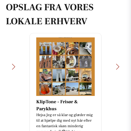
OPSLAG FRA VORES
LOKALE ERHVERV
KlipTone - Frisør &
Parykhus
Hejsa Jeg er så klar og glæder mig
til at hjælpe dig med nyt hår efter
en fantastisk skøn minderig