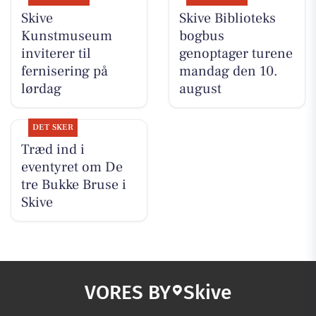
Skive
Skive Biblioteks
Kunstmuseum
bogbus
inviterer til
genoptager turene
fernisering på
mandag den 10.
lørdag
august
DET SKER
Træd ind i
eventyret om De
tre Bukke Bruse i
Skive
VORES BY
Skive