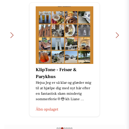
KlipTone - Frisør &
Parykhus
Hejsa Jeg er så klar og glæder mig
til at hjælpe dig med nyt hår efter
en fantastisk skøn minderig
sommerferie🌞😎 kh Liane ...
Åbn opslaget