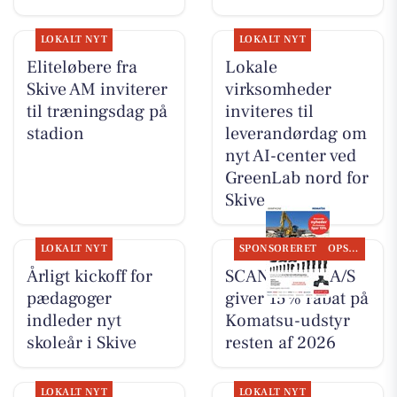
LOKALT NYT
LOKALT NYT
Eliteløbere fra
Lokale
Skive AM inviterer
virksomheder
til træningsdag på
inviteres til
stadion
leverandørdag om
nyt AI-center ved
GreenLab nord for
Skive
LOKALT NYT
SPONSORERET
OPSLAGSTAVLEN
Årligt kickoff for
SCANTRUCK A/S
pædagoger
giver 15% rabat på
indleder nyt
Komatsu-udstyr
skoleår i Skive
resten af 2026
LOKALT NYT
LOKALT NYT