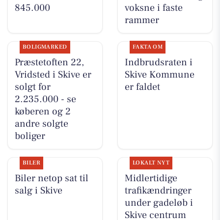
845.000
voksne i faste
rammer
BOLIGMARKED
FAKTA OM
Præstetoften 22,
Indbrudsraten i
Vridsted i Skive er
Skive Kommune
solgt for
er faldet
2.235.000 - se
køberen og 2
andre solgte
boliger
BILER
LOKALT NYT
Biler netop sat til
Midlertidige
salg i Skive
trafikændringer
under gadeløb i
Skive centrum