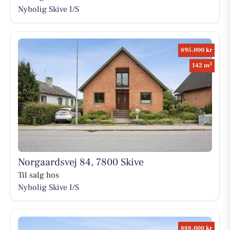
Nybolig Skive I/S
895.000 kr
2
142 m
Norgaardsvej 84, 7800 Skive
Til salg hos
Nybolig Skive I/S
888.000 kr