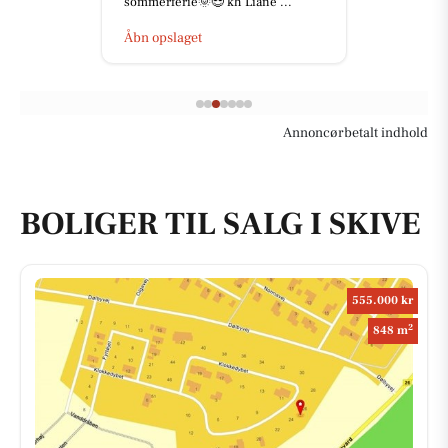
sommerferie🌞😎 kh Liane ...
Åbn opslaget
Annoncørbetalt indhold
BOLIGER TIL SALG I SKIVE
555.000 kr
2
848 m