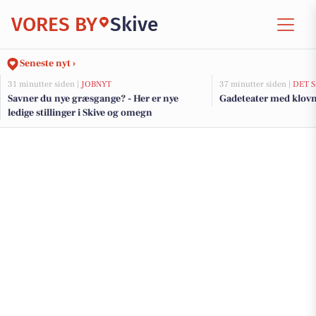
VORES BY
Skive
Seneste nyt ›
31 minutter siden |
JOBNYT
37 minutter siden |
DET 
Savner du nye græsgange? - Her er nye
Gadeteater med klovne
ledige stillinger i Skive og omegn