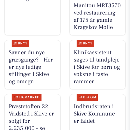
Manitou MRT3570
ved restaurering
af 175 år gamle
Kragskov Mølle
JOBNYT
JOBNYT
Savner du nye
Klinikassistent
græsgange? - Her
søges til tandpleje
er nye ledige
i Skive for børn og
stillinger i Skive
voksne i faste
og omegn
rammer
BOLIGMARKED
FAKTA OM
Præstetoften 22,
Indbrudsraten i
Vridsted i Skive er
Skive Kommune
solgt for
er faldet
2.235.000 - se