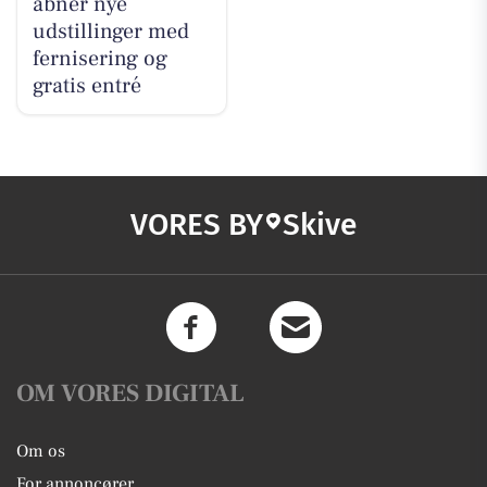
åbner nye
udstillinger med
fernisering og
gratis entré
VORES BY
Skive
OM VORES DIGITAL
Om os
For annoncører