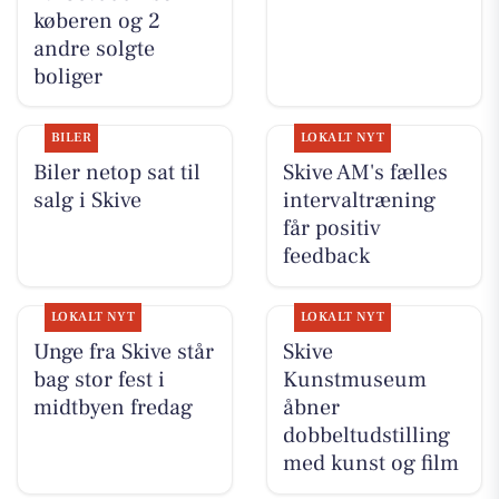
køberen og 2
andre solgte
boliger
BILER
LOKALT NYT
Biler netop sat til
Skive AM's fælles
salg i Skive
intervaltræning
får positiv
feedback
LOKALT NYT
LOKALT NYT
Unge fra Skive står
Skive
bag stor fest i
Kunstmuseum
midtbyen fredag
åbner
dobbeltudstilling
med kunst og film