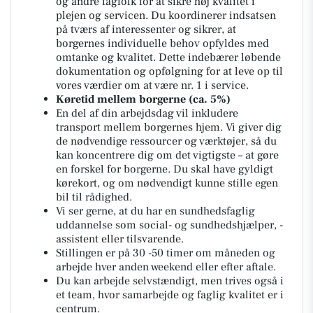
og andre fagfolk for at sikre høj kvalitet i
plejen og servicen. Du koordinerer indsatsen
på tværs af interessenter og sikrer, at
borgernes individuelle behov opfyldes med
omtanke og kvalitet. Dette indebærer løbende
dokumentation og opfølgning for at leve op til
vores værdier om at være nr. 1 i service.
Køretid mellem borgerne (ca. 5%)
En del af din arbejdsdag vil inkludere
transport mellem borgernes hjem. Vi giver dig
de nødvendige ressourcer og værktøjer, så du
kan koncentrere dig om det vigtigste – at gøre
en forskel for borgerne. Du skal have gyldigt
kørekort, og om nødvendigt kunne stille egen
bil til rådighed.
Vi ser gerne, at du har en sundhedsfaglig
uddannelse som social- og sundhedshjælper, -
assistent eller tilsvarende.
Stillingen er på 30 -50 timer om måneden og
arbejde hver anden weekend eller efter aftale.
Du kan arbejde selvstændigt, men trives også i
et team, hvor samarbejde og faglig kvalitet er i
centrum.