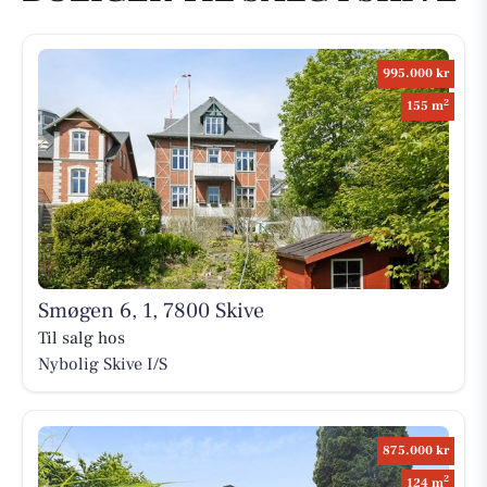
995.000 kr
2
155 m
Smøgen 6, 1, 7800 Skive
Til salg hos
Nybolig Skive I/S
875.000 kr
2
124 m