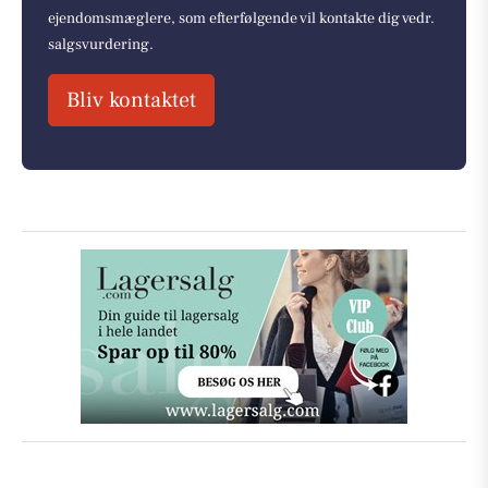
ejendomsmæglere, som efterfølgende vil kontakte dig vedr.
salgsvurdering.
Bliv kontaktet