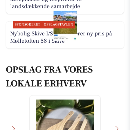
landsdækkende samarbejde
SPONSORERET
OPSLAGSTAVLEN
Nybolig Skive I/S præsenterer ny pris på
Mølletoften 58 i Skive
OPSLAG FRA VORES
LOKALE ERHVERV