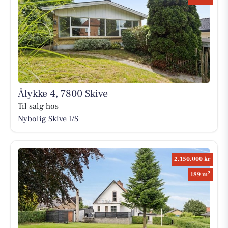
Ålykke 4, 7800 Skive
Til salg hos
Nybolig Skive I/S
2.150.000 kr
2
189 m