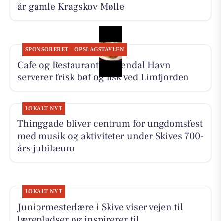
år gamle Kragskov Mølle
SPONSORERET
OPSLAGSTAVLEN
Cafe og Restaurant Gyldendal Havn
serverer frisk bøf og fisk ved Limfjorden
LOKALT NYT
Thinggade bliver centrum for ungdomsfest
med musik og aktiviteter under Skives 700-
års jubilæum
LOKALT NYT
Juniormesterlære i Skive viser vejen til
lærepladser og inspirerer til