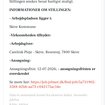
Stillingen ønskes besat hurtigst muligt.
INFORMATIONER OM STILLINGEN:
- Arbejdspladsen ligger i:
Skive Kommune
-Virksomheden tilbyder:
-Arbejdsgiver:
Carelink Pleje - Skive, Resenvej, 7800 Skive
-Ansøgning:
Ansøgningsfrist: 12-07-2026;
- ansøgningsfristen er
overskredet
Se mere her:
https://job.jobnet.dk/find-job/5a731902-
3588-42b6-aa73-c042175ac54e
Data er automatisk hentet fra eksterne kilder, herunder
JobNet.
Kilde: JobNet