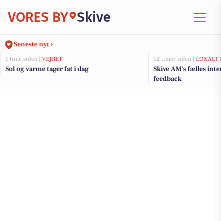
VORES BY
Skive
Seneste nyt ›
1 time siden |
VEJRET
12 timer siden |
LOKALT 
Sol og varme tager fat i dag
Skive AM's fælles inte
feedback