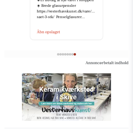
☀️Et udvalg af nye varer i shoppen
☀️ Brede glasurpensler
https://vesterhavskunst.dk/vare/pensel-
saet-3-stk/ Penselglasurer...
Åbn opslaget
Annoncørbetalt indhold