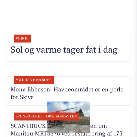
VEJRET
Sol og varme tager fat i dag
MØD DINE NABOER
Mona Ebbesen: Havneområdet er en perle
for Skive
SPONSORERET
OPSLAGSTAVLEN
SCANTRUCK A/S deler historien om
Manitou MRT3570 ved restaurering af 175