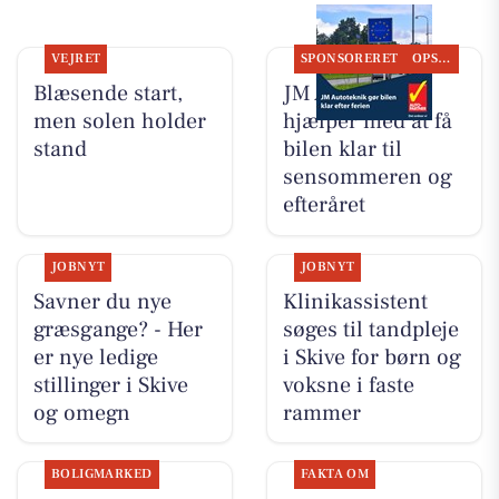
VEJRET
SPONSORERET
OPSLAGSTAVLEN
Blæsende start,
JM Autoteknik
men solen holder
hjælper med at få
stand
bilen klar til
sensommeren og
efteråret
JOBNYT
JOBNYT
Savner du nye
Klinikassistent
græsgange? - Her
søges til tandpleje
er nye ledige
i Skive for børn og
stillinger i Skive
voksne i faste
og omegn
rammer
BOLIGMARKED
FAKTA OM