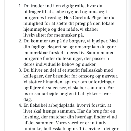
Du træder ind i en vigtig rolle, hvor du
bidrager til at skabe tryghed og omsorg i
borgernes hverdag. Hos Carelink Pleje får du
mulighed for at sætte dit præg på den lokale
hjemmepleje og den måde, vi skaber
livskvalitet for mennesker på.
Du kommer tæt på de borgere, vi hjælper. Med
din faglige ekspertise og omsorg kan du gøre
en mærkbar forskel i deres liv. Sammen med
borgerne finder du løsninger, der passer til
deres individuelle behov og ønsker.
Du bliver en del af et stærkt fællesskab med
kollegaer, der brænder for omsorg og nærvær.
Vi støtter hinanden, sparrer om udfordringer
og fejrer de succeser, vi skaber sammen. For
os er samarbejde nøglen til at lykkes – hver
dag.
En fleksibel arbejdsplads, hvor vi forstår, at
livet skal hænge sammen. Har du brug for en
løsning, der matcher din hverdag, finder vi ud
af det sammen. Vores værdier er initiativ,
omtanke, fællesskab og nr. 1 i service – det gør