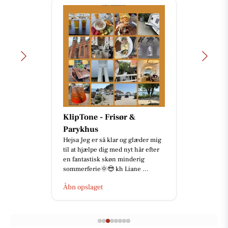
KlipTone - Frisør &
Parykhus
Hejsa Jeg er så klar og glæder mig
til at hjælpe dig med nyt hår efter
en fantastisk skøn minderig
sommerferie🌞😎 kh Liane ...
Åbn opslaget