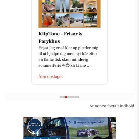
KlipTone - Frisør &
Parykhus
Hejsa Jeg er så klar og glæder mig
til at hjælpe dig med nyt hår efter
en fantastisk skøn minderig
sommerferie🌞😎 kh Liane ...
Åbn opslaget
Annoncørbetalt indhold