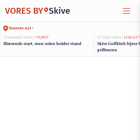
VORES BY
Skive
Seneste nyt ›
21 minutter siden |
VEJRET
12 timer siden |
LOKALT 
Blæsende start, men solen holder stand
Skive Golfklub fejrer 
grillmenu