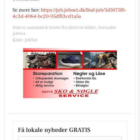
Se mere her:
https://job.jobnet.dk/find-job/5d5075f0-
4c3d-4064-bc20-05df83cd1a5a
Data er automatisk hentet fra eksterne kilder, herunder
JobNet.
Kilde: JobNet
Få lokale nyheder GRATIS
Email