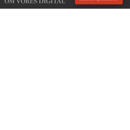
OM VORES DIGITAL
Om os
For annoncører
Vilkår og Privatlivspolitik
Kontakt VORES Digital
Administrer samtykke
GENVEJE
Seneste nyt fra Skive
Vores lokale erhverv
Kalenderen for Skive
Fakta om Skive
Erhvervsartikler