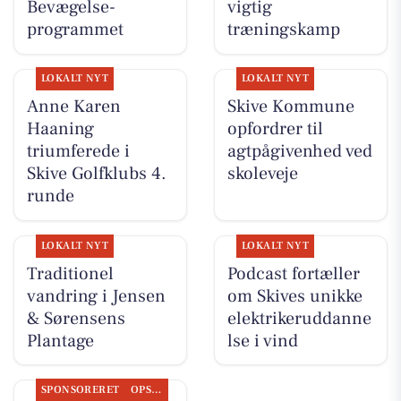
Bevægelse-
vigtig
programmet
træningskamp
LOKALT NYT
LOKALT NYT
Anne Karen
Skive Kommune
Haaning
opfordrer til
triumferede i
agtpågivenhed ved
Skive Golfklubs 4.
skoleveje
runde
LOKALT NYT
LOKALT NYT
Traditionel
Podcast fortæller
vandring i Jensen
om Skives unikke
& Sørensens
elektrikeruddanne
Plantage
lse i vind
SPONSORERET
OPSLAGSTAVLEN