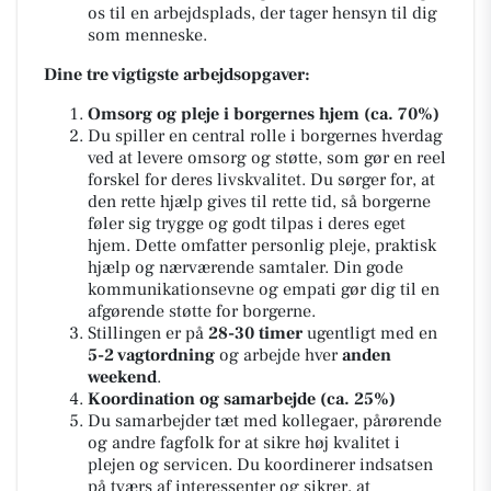
os til en arbejdsplads, der tager hensyn til dig
som menneske.
Dine tre vigtigste arbejdsopgaver:
Omsorg og pleje i borgernes hjem (ca. 70%)
Du spiller en central rolle i borgernes hverdag
ved at levere omsorg og støtte, som gør en reel
forskel for deres livskvalitet. Du sørger for, at
den rette hjælp gives til rette tid, så borgerne
føler sig trygge og godt tilpas i deres eget
hjem. Dette omfatter personlig pleje, praktisk
hjælp og nærværende samtaler. Din gode
kommunikationsevne og empati gør dig til en
afgørende støtte for borgerne.
Stillingen er på
28-30 timer
ugentligt med en
5-2 vagtordning
og arbejde hver
anden
weekend
.
Koordination og samarbejde (ca. 25%)
Du samarbejder tæt med kollegaer, pårørende
og andre fagfolk for at sikre høj kvalitet i
plejen og servicen. Du koordinerer indsatsen
på tværs af interessenter og sikrer, at