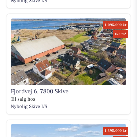
Nybolig Skive I/S
1.095.000 kr
2
152 m
Fjordvej 6, 7800 Skive
Til salg hos
Nybolig Skive I/S
1.395.000 kr