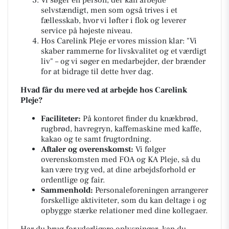
Vi søger en person, der kan arbejde
selvstændigt, men som også trives i et
fællesskab, hvor vi løfter i flok og leverer
service på højeste niveau.
Hos Carelink Pleje er vores mission klar: "Vi
skaber rammerne for livskvalitet og et værdigt
liv" – og vi søger en medarbejder, der brænder
for at bidrage til dette hver dag.
Hvad får du mere ved at arbejde hos Carelink
Pleje?
Faciliteter:
På kontoret finder du knækbrød,
rugbrød, havregryn, kaffemaskine med kaffe,
kakao og te samt frugtordning.
Aftaler og overenskomst:
Vi følger
overenskomsten med FOA og KA Pleje, så du
kan være tryg ved, at dine arbejdsforhold er
ordentlige og fair.
Sammenhold:
Personaleforeningen arrangerer
forskellige aktiviteter, som du kan deltage i og
opbygge stærke relationer med dine kollegaer.