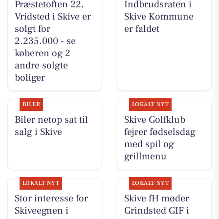
Præstetoften 22,
Indbrudsraten i
Vridsted i Skive er
Skive Kommune
solgt for
er faldet
2.235.000 - se
køberen og 2
andre solgte
boliger
BILER
LOKALT NYT
Biler netop sat til
Skive Golfklub
salg i Skive
fejrer fødselsdag
med spil og
grillmenu
LOKALT NYT
LOKALT NYT
Stor interesse for
Skive fH møder
Skiveegnen i
Grindsted GIF i