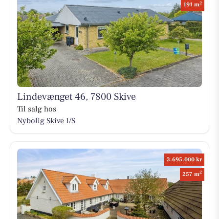
2
191 m
Lindevænget 46, 7800 Skive
Til salg hos
Nybolig Skive I/S
3.695.000 kr
2
257 m