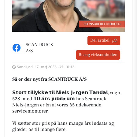
Del artikel
SCANTRUCK
A/S
Besøg virksomheden
Søndag d. 17. maj 2026 - kl. 10:12
Så er der nyt fra SCANTRUCK A/S
𝗦𝘁𝗼𝗿𝘁 𝘁𝗶𝗹𝗹𝘆𝗸𝗸𝗲 𝘁𝗶𝗹 𝗡𝗶𝗲𝗹𝘀-𝗝ø𝗿𝗴𝗲𝗻 𝗧𝗮𝗻𝗱𝗮𝗹, vogn
528, med 𝟭𝟬 𝗮̊𝗿𝘀 𝗷𝘂𝗯𝗶𝗹æ𝘂𝗺 hos Scantruck.
Niels-Jørgen er én af vores 65 udekørende
servicemontører.
Vi sætter stor pris på hans mange års indsats og
glæder os til mange flere.