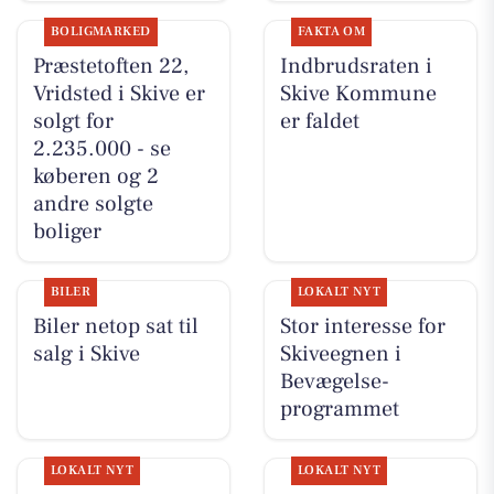
BOLIGMARKED
FAKTA OM
Præstetoften 22,
Indbrudsraten i
Vridsted i Skive er
Skive Kommune
solgt for
er faldet
2.235.000 - se
køberen og 2
andre solgte
boliger
BILER
LOKALT NYT
Biler netop sat til
Stor interesse for
salg i Skive
Skiveegnen i
Bevægelse-
programmet
LOKALT NYT
LOKALT NYT