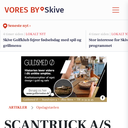
VORES BY
Skive
Seneste nyt ›
4 timer siden |
LOKALT NYT
4 timer siden |
LOKALT N
Skive Golfklub fejrer fødselsdag med spil og
Stor interesse for Sk
grillmenu
programmet
SCANTRUCK A/S ønsker Niels-Jørgen Tandal tillykke med 10 års jub
ARTIKLER
Opslagstavlen
SCANTRUCK A/S