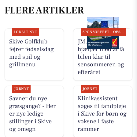
FLERE ARTIKLER
LOKALT NYT
SPONSORERET
OPSLAGSTAVLEN
Skive Golfklub
JM Autoteknik
fejrer fødselsdag
hjælper med at få
med spil og
bilen klar til
grillmenu
sensommeren og
efteråret
JOBNYT
JOBNYT
Savner du nye
Klinikassistent
græsgange? - Her
søges til tandpleje
er nye ledige
i Skive for børn og
stillinger i Skive
voksne i faste
og omegn
rammer