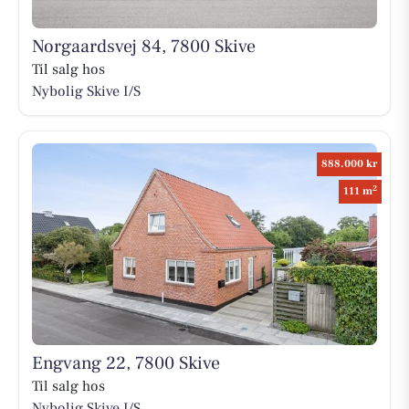
Norgaardsvej 84, 7800 Skive
Til salg hos
Nybolig Skive I/S
888.000 kr
2
111 m
Engvang 22, 7800 Skive
Til salg hos
Nybolig Skive I/S