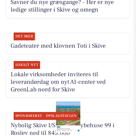
Savner du nye græsgange? - Her er nye
ledige stillinger i Skive og omegn
DET SKER
Gadeteater med klovnen Toti i Skive
LOKALT NYT
Lokale virksomheder inviteres til
leverandørdag om nyt AI-center ved
GreenLab nord for Skive
SPONSORERET
OPSLAGSTAVLEN
Nybolig Skive I/S har sat Kybehuse 99 i
Roslev ned til 845.000