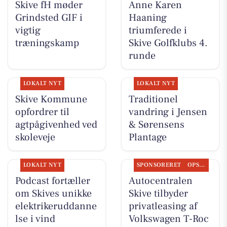
Skive fH møder
Anne Karen
Grindsted GIF i
Haaning
vigtig
triumferede i
træningskamp
Skive Golfklubs 4.
runde
LOKALT NYT
LOKALT NYT
Skive Kommune
Traditionel
opfordrer til
vandring i Jensen
agtpågivenhed ved
& Sørensens
skoleveje
Plantage
LOKALT NYT
SPONSORERET
OPSLAGSTAVLEN
Podcast fortæller
Autocentralen
om Skives unikke
Skive tilbyder
elektrikeruddanne
privatleasing af
lse i vind
Volkswagen T-Roc