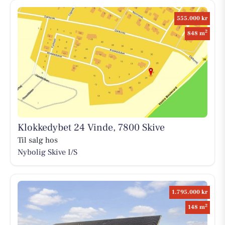
555.000 kr
2
848 m
Klokkedybet 24 Vinde, 7800 Skive
Til salg hos
Nybolig Skive I/S
1.795.000 kr
2
148 m