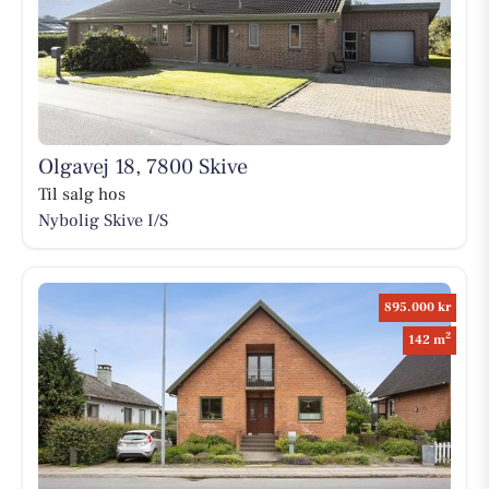
Olgavej 18, 7800 Skive
Til salg hos
Nybolig Skive I/S
895.000 kr
2
142 m