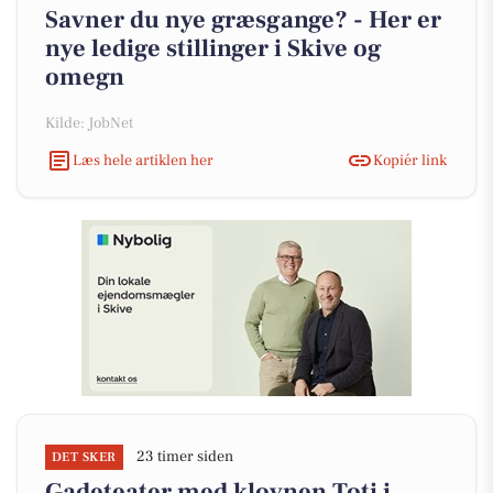
Savner du nye græsgange? - Her er
nye ledige stillinger i Skive og
omegn
Kilde: JobNet
Læs hele artiklen her
Kopiér link
23 timer siden
DET SKER
Gadeteater med klovnen Toti i