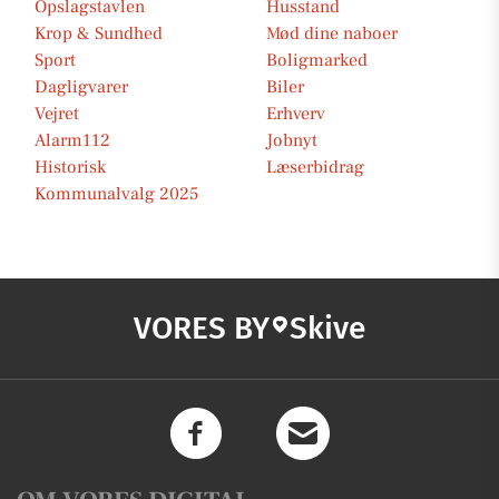
Opslagstavlen
Husstand
Krop & Sundhed
Mød dine naboer
Sport
Boligmarked
Dagligvarer
Biler
Vejret
Erhverv
Alarm112
Jobnyt
Historisk
Læserbidrag
Kommunalvalg 2025
VORES BY
Skive