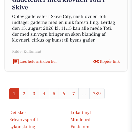
Skive
Oplev gadeteater i Skive City, når klovnen Toti
indtager gaderne med en unik forestilling. Lørdag
den 15. august 2026 kl. 11:15 kan alle møde Toti,
der med sin vogn bringer en skøn blanding af
klovneri, cirkus og kunst til byens gader.
Kilde: Kultunaut
Læs hele artiklen her
Kopiér link
1
2
3
4
5
6
7
...
789
Det sker
Lokalt nyt
Erhvervsprofil
Mindeord
Lykønskning
Fakta om