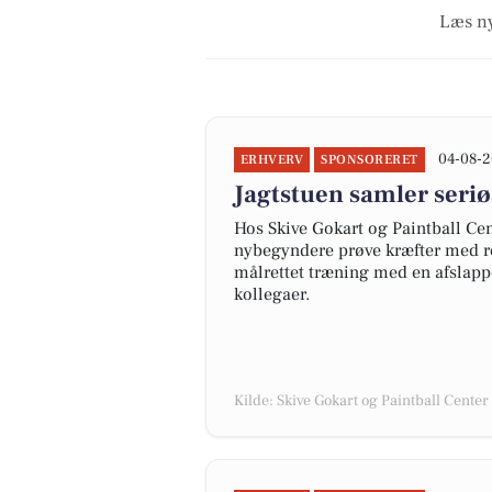
Læs ny
04-08-2
ERHVERV
SPONSORERET
Jagtstuen samler seri
Hos Skive Gokart og Paintball Ce
nybegyndere prøve kræfter med re
målrettet træning med en afslappe
kollegaer.
Kilde: Skive Gokart og Paintball Center