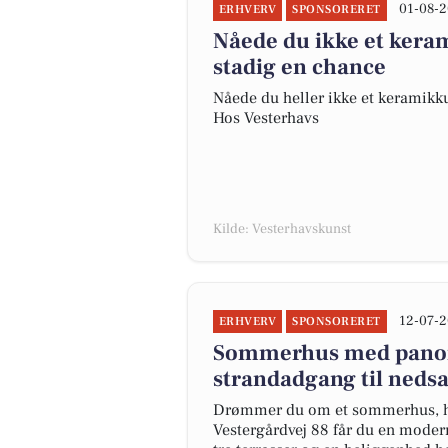
01-08-2
ERHVERV
SPONSORERET
Nåede du ikke et kera
stadig en chance
Nåede du heller ikke et keramikk
Hos Vesterhavs
Kilde: Vesterhavskunst
12-07-2
ERHVERV
SPONSORERET
Sommerhus med panora
strandadgang til nedsa
Drømmer du om et sommerhus, hv
Vestergårdvej 88 får du en modern