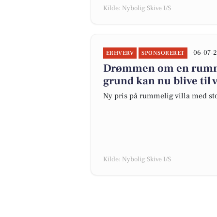
Kilde: Nybolig Skive I/S
06-07-2
ERHVERV
SPONSORERET
Drømmen om en rummel
grund kan nu blive til 
Ny pris på rummelig villa med st
Kilde: Nybolig Skive I/S