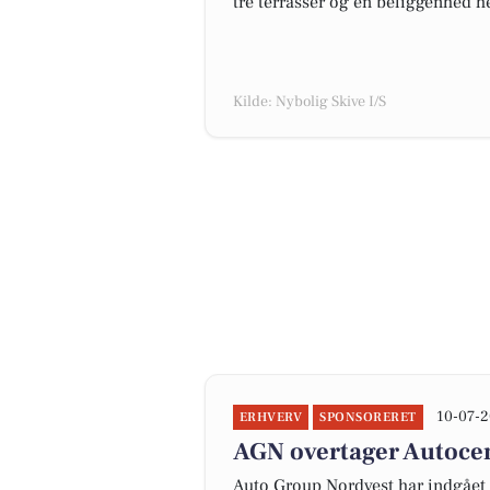
tre terrasser og en beliggenhed he
Kilde: Nybolig Skive I/S
10-07-2
ERHVERV
SPONSORERET
AGN overtager Autocen
Auto Group Nordvest har indgået 