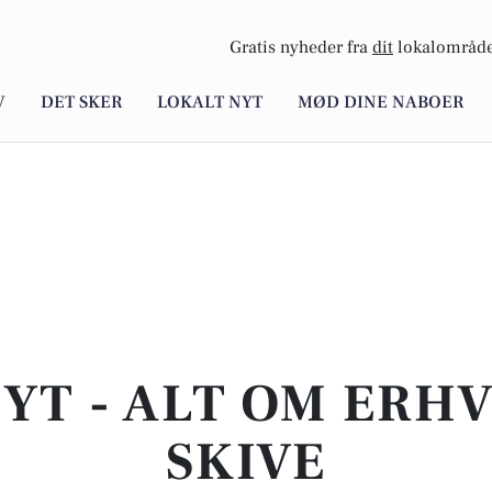
Gratis nyheder fra
dit
lokalområde
V
DET SKER
LOKALT NYT
MØD DINE NABOER
YT - ALT OM ERHV
SKIVE