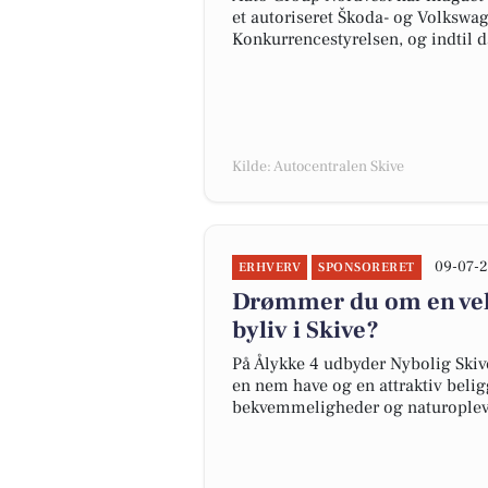
et autoriseret Škoda- og Volkswa
Konkurrencestyrelsen, og indtil da
Kilde: Autocentralen Skive
09-07-2
ERHVERV
SPONSORERET
Drømmer du om en velh
byliv i Skive?
På Ålykke 4 udbyder Nybolig Skive 
en nem have og en attraktiv beli
bekvemmeligheder og naturopleve