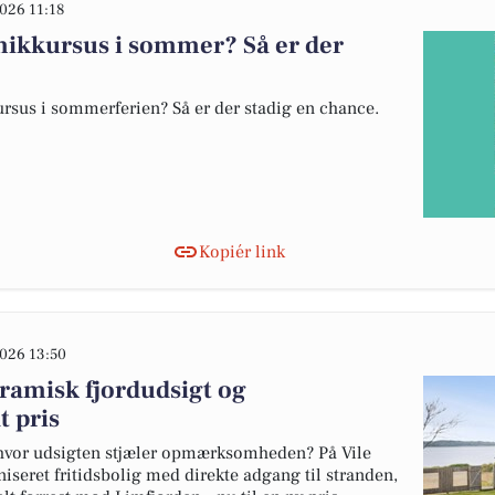
026 11:18
mikkursus i sommer? Så er der
ursus i sommerferien? Så er der stadig en chance.
Kopiér link
026 13:50
misk fjordudsigt og
t pris
or udsigten stjæler opmærksomheden? På Vile
iseret fritidsbolig med direkte adgang til stranden,