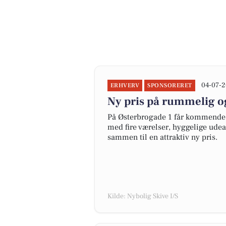
04-07-2
ERHVERV
SPONSORERET
Ny pris på rummelig o
På Østerbrogade 1 får kommende 
med fire værelser, hyggelige udear
sammen til en attraktiv ny pris.
Kilde: Nybolig Skive I/S