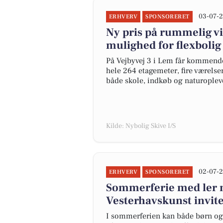
03-07-2
ERHVERV
SPONSORERET
Ny pris på rummelig v
mulighed for flexbolig
På Vejbyvej 3 i Lem får kommende
hele 264 etagemeter, fire værelse
både skole, indkøb og naturopleve
Kilde: Nybolig Skive I/S
02-07-2
ERHVERV
SPONSORERET
Sommerferie med ler
Vesterhavskunst invite
I sommerferien kan både børn og 