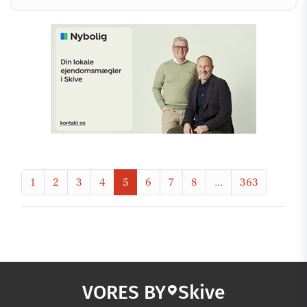
1
2
3
4
5
6
7
8
...
363
VORES BY
Skive