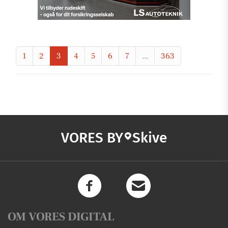
1
2
3
4
5
6
7
...
363
VORES BY
Skive
OM VORES DIGITAL