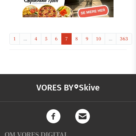
1
...
4
5
6
7
8
9
10
...
363
VORES BY
Skive
OM VORES DIGITAL