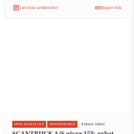
Læs hele artiklen her
Kopiér link
4 timer siden
OPSLAGSTAVLEN
SPONSORERET
SCANTRUCK A/S giver 15% rabat