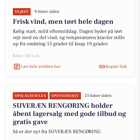
9 timer siden
VEJRET
Frisk vind, men tørt hele dagen
Kølig start, mild eftermiddag. Dagen byder på tørt
vejr med en del vind, og temperaturen kravler stille
op fra omkring 15 grader til knap 19 grader.
Kilde: MET.no
Læs hele artiklen her
Kopiér link
15 timer siden
OPSLAGSTAVLEN
SPONSORERET
SUVERÆN RENGØRING holder
åbent lagersalg med gode tilbud og
gratis gave
Så er der nyt fra SUVERÆN RENGØRING