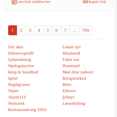
Læs hele artiklen her
Kopiér link
1
2
3
4
5
6
7
...
788
Det sker
Lokalt nyt
Erhvervsprofil
Mindeord
Lykønskning
Fakta om
Opslagstavlen
Husstand
Krop & Sundhed
Mød dine naboer
Sport
Boligmarked
Dagligvarer
Biler
Vejret
Erhverv
Alarm112
Jobnyt
Historisk
Læserbidrag
Kommunalvalg 2025