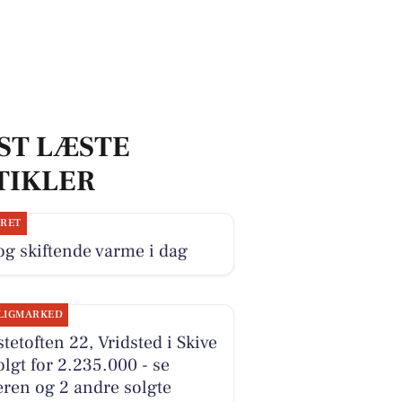
ST LÆSTE
TIKLER
JRET
og skiftende varme i dag
LIGMARKED
tetoften 22, Vridsted i Skive
olgt for 2.235.000 - se
ren og 2 andre solgte