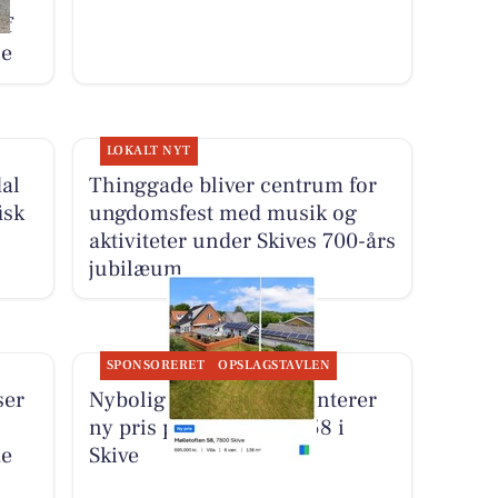
af
le
LOKALT NYT
al
Thinggade bliver centrum for
isk
ungdomsfest med musik og
aktiviteter under Skives 700-års
jubilæum
SPONSORERET
OPSLAGSTAVLEN
ser
Nybolig Skive I/S præsenterer
ny pris på Mølletoften 58 i
de
Skive