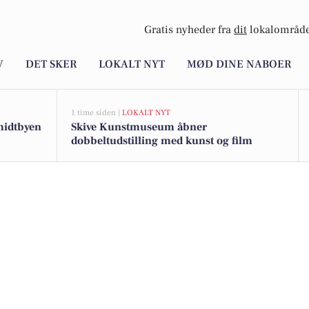
Gratis nyheder fra
dit
lokalområde
V
DET SKER
LOKALT NYT
MØD DINE NABOER
1 time siden |
LOKALT NYT
 midtbyen
Skive Kunstmuseum åbner
dobbeltudstilling med kunst og film