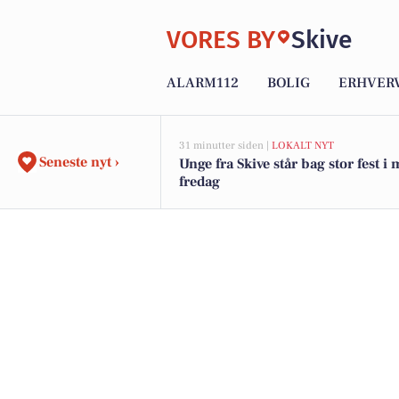
VORES BY
Skive
ALARM112
BOLIG
ERHVER
31 minutter siden |
LOKALT NYT
Seneste nyt ›
Unge fra Skive står bag stor fest i
fredag