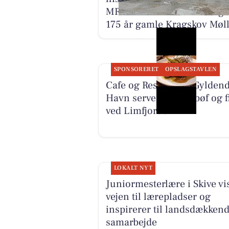
MRT3570 ved restaurering 
175 år gamle Kragskov Møl
SPONSORERET
OPSLAGSTAVLEN
Cafe og Restaurant Gyldend
Havn serverer frisk bøf og f
ved Limfjorden
LOKALT NYT
Juniormesterlære i Skive vi
vejen til lærepladser og
inspirerer til landsdækken
samarbejde