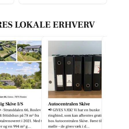
RES LOKALE ERHVERV
entralen Skive
JM Autoteknik
Cafe og R
ES VÆK! Vi har en bunke
Har bilen været hele Europa rundt
Gyldenda
d, som kan afhentes gratis
eller bare en tur gennem
✨ FRISK KV
ocentralen Skive. Først til
Danmark? Hvis bilen har været på
Hos Restaura
 de gives væk i d...
lange køreture med fuld oppakni...
går vi aldri