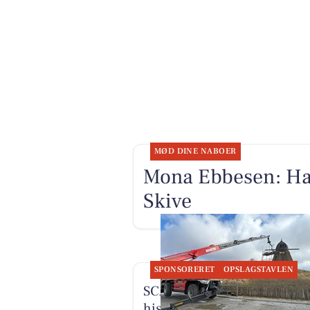
MØD DINE NABOER
Mona Ebbesen: Hav
Skive
SPONSORERET
OPSLAGSTAVLEN
SCANTRUCK A/S deler
historien om Manitou