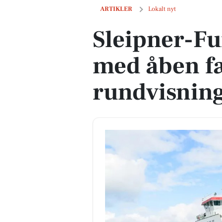
Sleipner-Fur fejrer 30 år med åben fæ
ARTIKLER
Lokalt nyt
Sleipner-Fur
med åben f
rundvisnin