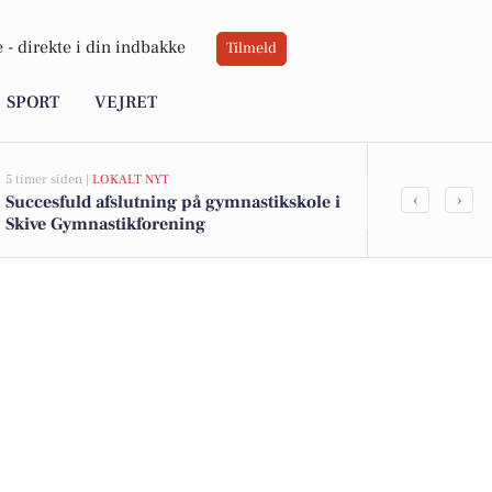
 -
direkte i din indbakke
Tilmeld
SPORT
VEJRET
5 timer siden |
LOKALT NYT
6 timer siden |
M
‹
›
Succesfuld afslutning på gymnastikskole i
Mona Ebbese
Skive Gymnastikforening
for Skive