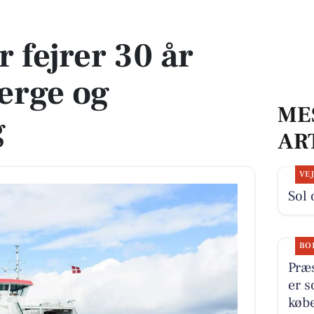
rge og rundvisning
 fejrer 30 år
ærge og
ME
g
AR
VE
Sol 
BO
Præs
er s
købe