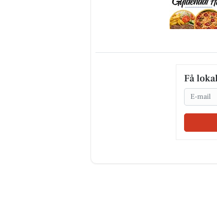
Få loka
Email