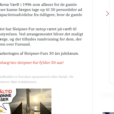
Morsø Værft i 1996 som afløser for de gamle
lser kunne færgen tage op til 30 personbiler ad
apacitetsudvidelse fra tidligere, hvor de gamle
t har Sleipner-Fur netop været på værft til
sstyrelsen. Ved arrangementet bliver det muligt
rge, og der tilbydes rundvisning for dem, der
G
SCANTRUCK A/S
ren over Fursund.
Med
Møllebygger Christoffer Palle fandt
markeringen af Sleipner-Furs 30 års jubilæum.
den helt store værktøjskasse frem,
-
da han fik bestilling på en
anlaeg/ms-sleipner-fur-fylder-30-aar/
,
restaurering af den 175 år...
Indholdet er hverken sponsoreret eller betalt. De
Åbn opslaget
nterer ikke redaktionen.