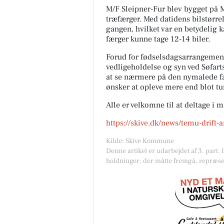
M/F Sleipner-Fur blev bygget på 
træfærger. Med datidens bilstørre
gangen, hvilket var en betydelig k
færger kunne tage 12-14 biler.
Forud for fødselsdagsarrangemente
vedligeholdelse og syn ved Søfart
at se nærmere på den nymalede fæ
SUVERÆN RENGØRIN
ønsker at opleve mere end blot tu
HUSK ÅBENT LAGERSALG🧽 
Alle er velkomne til at deltage i 
masser af gode tilbud og en
GRATIS GAVE Torsdag den 6/8
https://skive.dk/news/temu-drift-
2026 Fra kl 13-17 Viborgvej 11F
7800 Sk...
Kilde: Skive Kommune
Denne artikel er udarbejdet af 3. part. 
Åbn opslaget
holdninger, der måtte fremgå, repræse