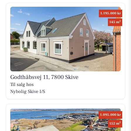
1.195.000 kr
2
145 m
Godthåbsvej 11, 7800 Skive
Til salg hos
Nybolig Skive I/S
1.095.000 kr
2
152 m