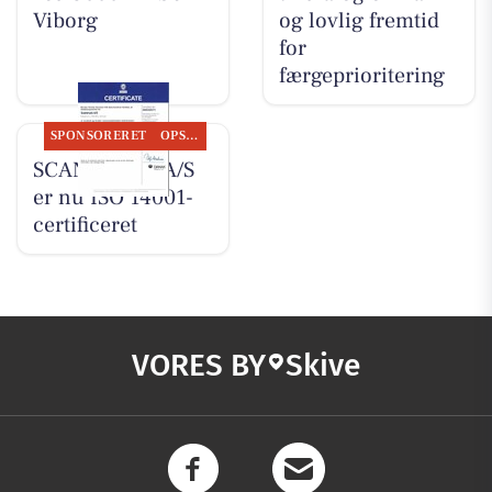
Viborg
og lovlig fremtid
for
færgeprioritering
SPONSORERET
OPSLAGSTAVLEN
SCANTRUCK A/S
er nu ISO 14001-
certificeret
VORES BY
Skive