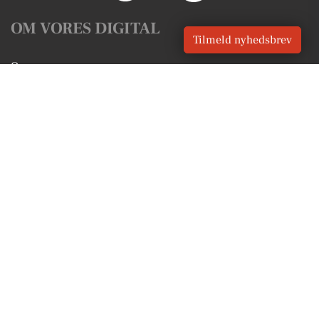
OM VORES DIGITAL
Tilmeld nyhedsbrev
Om os
For annoncører
Vilkår og Privatlivspolitik
Kontakt VORES Digital
Administrer samtykke
GENVEJE
Seneste nyt fra Skive
Vores lokale erhverv
Kalenderen for Skive
Fakta om Skive