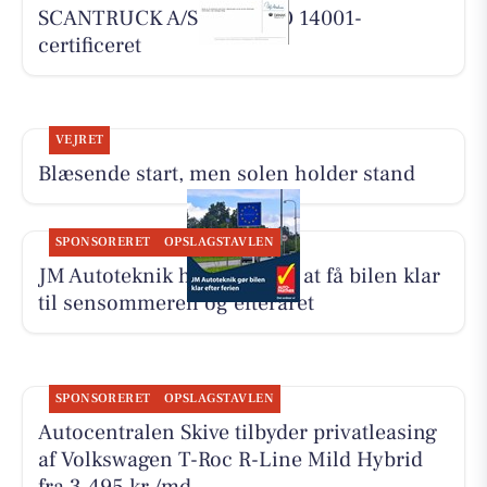
SCANTRUCK A/S er nu ISO 14001-
certificeret
VEJRET
Blæsende start, men solen holder stand
SPONSORERET
OPSLAGSTAVLEN
JM Autoteknik hjælper med at få bilen klar
til sensommeren og efteråret
SPONSORERET
OPSLAGSTAVLEN
Autocentralen Skive tilbyder privatleasing
af Volkswagen T-Roc R-Line Mild Hybrid
fra 3.495 kr./md.