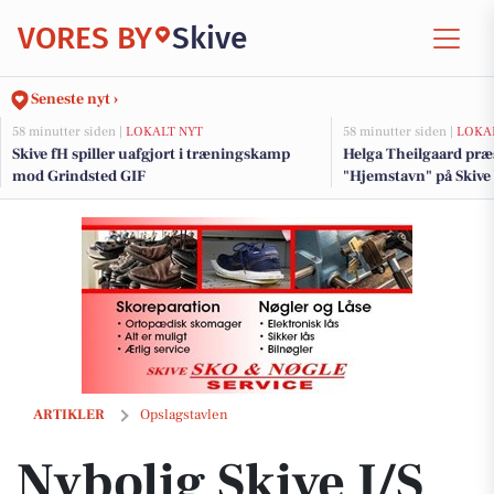
VORES BY
Skive
Seneste nyt ›
58 minutter siden |
LOKALT NYT
58 minutter siden |
LOKA
Skive fH spiller uafgjort i træningskamp
Helga Theilgaard præ
mod Grindsted GIF
"Hjemstavn" på Skive 
Nybolig Skive I/S præsenterer ny pris på fritidsbolig ved Hostrup Stra
ARTIKLER
Opslagstavlen
Nybolig Skive I/S