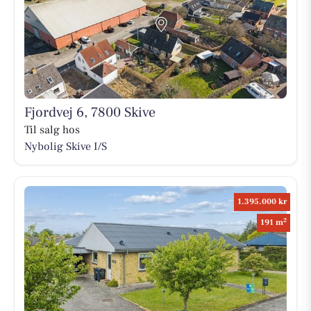
Fjordvej 6, 7800 Skive
Til salg hos
Nybolig Skive I/S
1.395.000 kr
2
191 m