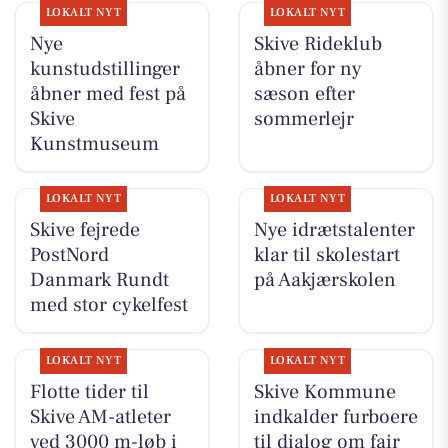
LOKALT NYT
LOKALT NYT
Nye
Skive Rideklub
kunstudstillinger
åbner for ny
åbner med fest på
sæson efter
Skive
sommerlejr
Kunstmuseum
LOKALT NYT
LOKALT NYT
Skive fejrede
Nye idrætstalenter
PostNord
klar til skolestart
Danmark Rundt
på Aakjærskolen
med stor cykelfest
LOKALT NYT
LOKALT NYT
Flotte tider til
Skive Kommune
Skive AM-atleter
indkalder furboere
ved 3000 m-løb i
til dialog om fair