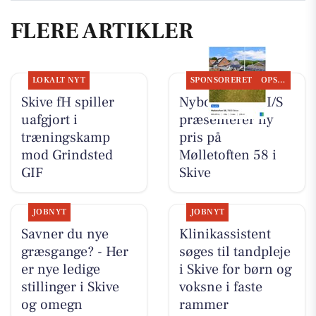
FLERE ARTIKLER
LOKALT NYT
SPONSORERET
OPSLAGSTAVLEN
Skive fH spiller
Nybolig Skive I/S
uafgjort i
præsenterer ny
træningskamp
pris på
mod Grindsted
Mølletoften 58 i
GIF
Skive
JOBNYT
JOBNYT
Savner du nye
Klinikassistent
græsgange? - Her
søges til tandpleje
er nye ledige
i Skive for børn og
stillinger i Skive
voksne i faste
og omegn
rammer