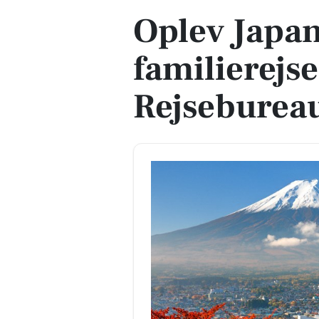
Oplev Japan
familierejs
Rejseburea