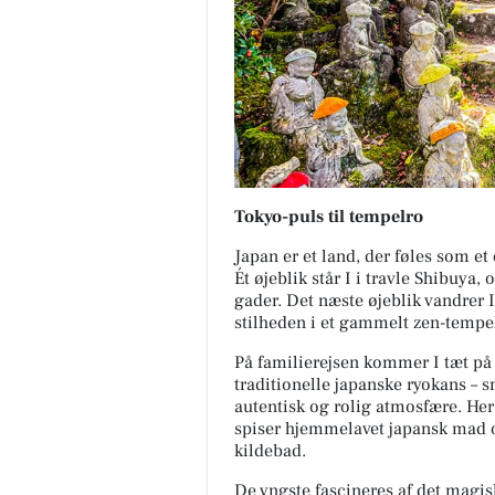
Tokyo-puls til tempelro
Japan er et land, der føles som et
Ét øjeblik står I i travle Shibuya
gader. Det næste øjeblik vandrer
stilheden i et gammelt zen-tempe
På familierejsen kommer I tæt på a
traditionelle japanske ryokans – 
autentisk og rolig atmosfære. He
spiser hjemmelavet japansk mad og
kildebad.
De yngste fascineres af det magisk