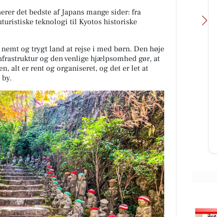
erer det bedste af Japans mange sider: fra
turistiske teknologi til Kyotos historiske
nemt og trygt land at rejse i med børn. Den høje
infrastruktur og den venlige hjælpsomhed gør, at
en, alt er rent og organiseret, og det er let at
e by.
SUVERÆN RENGØRING
HUSK ÅBENT LAGERSALG🧽 Med
masser af gode tilbud og en
GRATIS GAVE Torsdag den 6/8-
2026 Fra kl 13-17 Viborgvej 11F,
7800 Sk...
Åbn opslaget