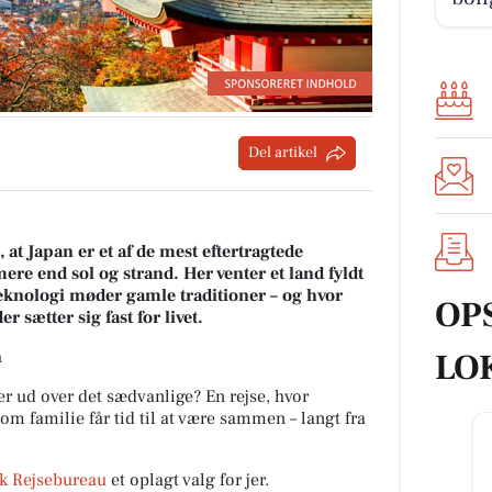
Del artikel
at Japan er et af de mest eftertragtede
mere end sol og strand. Her venter et land fyldt
knologi møder gamle traditioner – og hvor
OP
r sætter sig fast for livet.
LO
n
r ud over det sædvanlige? En rejse, hvor
som familie får tid til at være sammen – langt fra
sk Rejsebureau
et oplagt valg for jer.