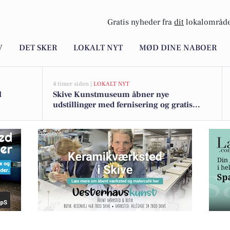
Gratis nyheder fra
dit
lokalområde
V
DET SKER
LOKALT NYT
MØD DINE NABOER
4 timer siden |
LOKALT NYT
l
Skive Kunstmuseum åbner nye
udstillinger med fernisering og gratis
entré
 Jysk Rejsebureau