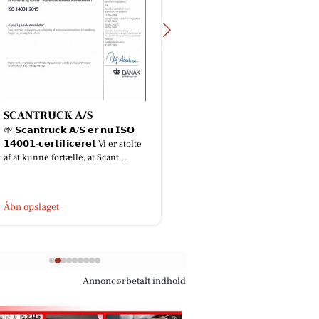
SCANTRUCK A/S
KlipTone - Frisør
🌱 𝗦𝗰𝗮𝗻𝘁𝗿𝘂𝗰𝗸 𝗔/𝗦 𝗲𝗿 𝗻𝘂 𝗜𝗦𝗢
Parykhus
𝟭𝟰𝟬𝟬𝟭-𝗰𝗲𝗿𝘁𝗶𝗳𝗶𝗰𝗲𝗿𝗲𝘁 Vi er stolte
Hejsa Jeg er så klar o
af at kunne fortælle, at Scant...
til at hjælpe dig med ny
en fantastisk skøn mi
sommerferie🌞😎 kh Li
Åbn opslaget
Åbn opslaget
Annoncørbetalt indhold