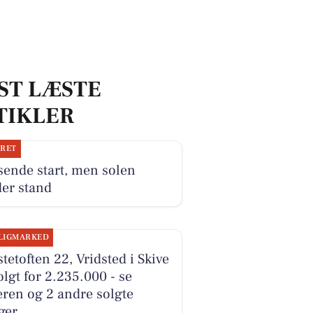
ST LÆSTE
TIKLER
JRET
ende start, men solen
er stand
LIGMARKED
tetoften 22, Vridsted i Skive
olgt for 2.235.000 - se
ren og 2 andre solgte
ger