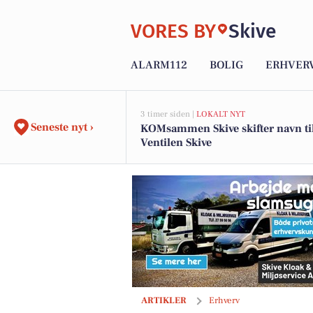
VORES BY
Skive
ALARM112
BOLIG
ERHVER
3 timer siden |
LOKALT NYT
Seneste nyt ›
KOMsammen Skive skifter navn ti
Ventilen Skive
Oplev Japans magi på familierejse med
ARTIKLER
Erhverv