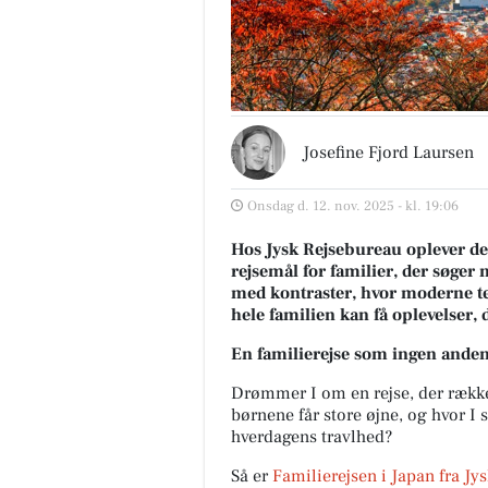
Josefine Fjord Laursen
Onsdag d. 12. nov. 2025 - kl. 19:06
Hos Jysk Rejsebureau oplever de, 
rejsemål for familier, der søger 
med kontraster, hvor moderne te
hele familien kan få oplevelser, de
En familierejse som ingen ande
Drømmer I om en rejse, der række
børnene får store øjne, og hvor I 
hverdagens travlhed?
Så er
Familierejsen i Japan
fra Jy