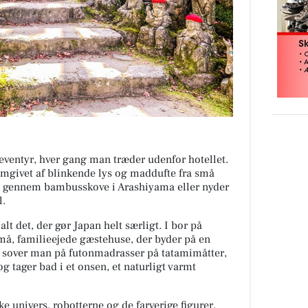
 eventyr, hver gang man træder udenfor hotellet.
, omgivet af blinkende lys og maddufte fra små
 I gennem bambusskove i Arashiyama eller nyder
l.
lt det, der gør Japan helt særligt. I bor på
små, familieejede gæstehuse, der byder på en
r sover man på futonmadrasser på tatamimåtter,
 tager bad i et onsen, et naturligt varmt
e univers, robotterne og de farverige figurer,