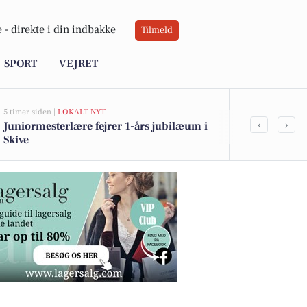
 -
direkte i din indbakke
Tilmeld
SPORT
VEJRET
5 timer siden |
LOKALT NYT
5 timer siden |
LO
‹
›
Juniormesterlære fejrer 1-års jubilæum i
Skive Golfkl
Skive
for brugt gol