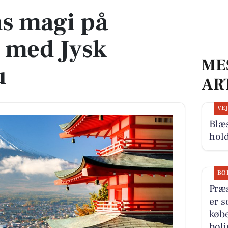
s magi på
e med Jysk
ME
u
AR
VE
Blæs
hold
BO
Præs
er s
købe
boli