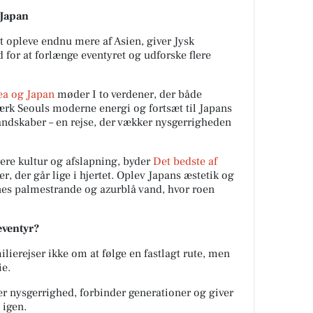
 Japan
at opleve endnu mere af Asien, giver Jysk
for at forlænge eventyret og udforske flere
ea og Japan
møder I to verdener, der både
ærk Seouls moderne energi og fortsæt til Japans
landskaber – en rejse, der vækker nysgerrigheden
re kultur og afslapning, byder
Det bedste af
r, der går lige i hjertet. Oplev Japans æstetik og
nes palmestrande og azurblå vand, hvor roen
eeventyr?
lierejser ikke om at følge en fastlagt rute, men
ie.
er nysgerrighed, forbinder generationer og giver
 igen.