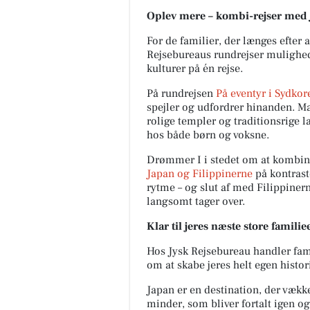
Oplev mere – kombi-rejser med
For de familier, der længes efter 
Rejsebureaus rundrejser mulighed 
kulturer på én rejse.
På rundrejsen
På eventyr i Sydkor
spejler og udfordrer hinanden. M
rolige templer og traditionsrige 
hos både børn og voksne.
Drømmer I i stedet om at kombine
Japan og Filippinerne
på kontraste
rytme – og slut af med Filippiner
langsomt tager over.
Klar til jeres næste store famili
Hos Jysk Rejsebureau handler fami
om at skabe jeres helt egen histor
Japan er en destination, der vækk
minder, som bliver fortalt igen og