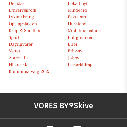
Det sker
Lokalt nyt
Erhvervsprofil
Mindeord
Lykønskning
Fakta om
Opslagstavlen
Husstand
Krop & Sundhed
Mød dine naboer
Sport
Boligmarked
Dagligvarer
Biler
Vejret
Erhverv
Alarm112
Jobnyt
Historisk
Læserbidrag
Kommunalvalg 2025
VORES BY
Skive