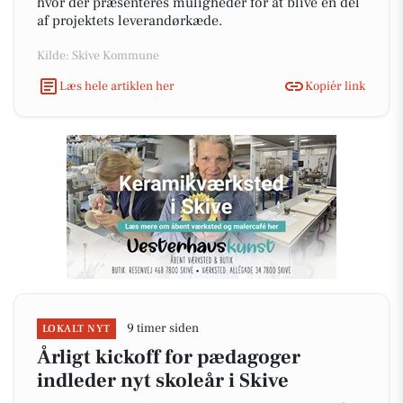
hvor der præsenteres muligheder for at blive en del
af projektets leverandørkæde.
Kilde: Skive Kommune
Læs hele artiklen her
Kopiér link
9 timer siden
LOKALT NYT
Årligt kickoff for pædagoger
indleder nyt skoleår i Skive