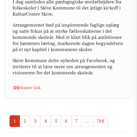
I dag samledes alle pædagogiske medarbejdere fra
folkeskoler i Skive Kommune til det årlige kickoff i
KulturCenter Skive.
Arrangementet bød på inspirerende faglige oplæg
og satte fokus på at styrke fællesskaberne i det
kommende skoleår. Med et klart blik på ambitioner
for børnenes læring, markerede dagen begyndelsen
på et nyt kapitel i kommunens skoler.
Skive Kommune delte nyheden på Facebook, og
inviterer til at læse mere om arrangementet og
visionerne for det kommende skoleår.
Kopiér link
1
2
3
4
5
6
7
...
788