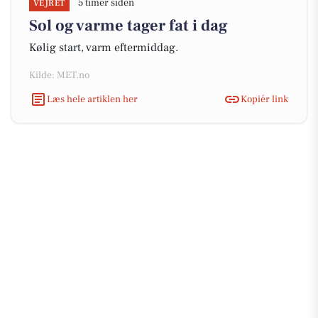
5 timer siden
VEJRET
Sol og varme tager fat i dag
Kølig start, varm eftermiddag.
Kilde: MET.no
Læs hele artiklen her
Kopiér link