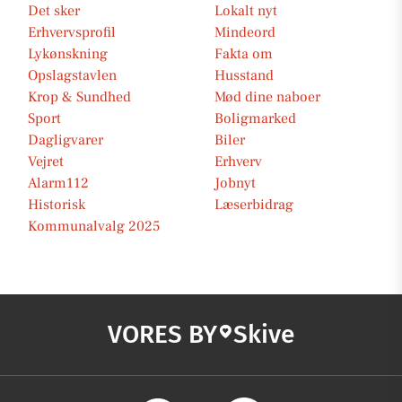
Det sker
Lokalt nyt
Erhvervsprofil
Mindeord
Lykønskning
Fakta om
Opslagstavlen
Husstand
Krop & Sundhed
Mød dine naboer
Sport
Boligmarked
Dagligvarer
Biler
Vejret
Erhverv
Alarm112
Jobnyt
Historisk
Læserbidrag
Kommunalvalg 2025
VORES BY
Skive