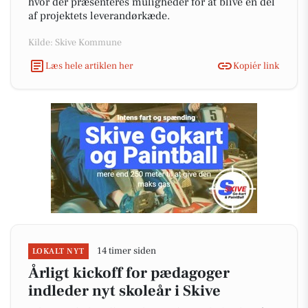
hvor der præsenteres muligheder for at blive en del
af projektets leverandørkæde.
Kilde: Skive Kommune
Læs hele artiklen her
Kopiér link
14 timer siden
LOKALT NYT
Årligt kickoff for pædagoger
indleder nyt skoleår i Skive