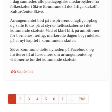
I dag samledes alle pædagogiske medarbejdere fra
folkeskoler i Skive Kommune til det årlige kickoff i
KulturCenter Skive.
Arrangementet bød på inspirerende faglige oplæg
og satte fokus på at styrke fællesskaberne i det
kommende skoleår. Med et klart blik på ambitioner
for børnenes læring, markerede dagen begyndelsen
på et nyt kapitel i kommunens skoler.
Skive Kommune delte nyheden på Facebook, og
inviterer til at læse mere om arrangementet og
visionerne for det kommende skoleår.
Kopiér link
1
2
3
4
5
6
7
...
788