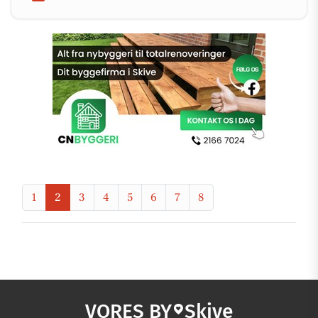
1
2
3
4
5
6
7
8
VORES BY
Skive