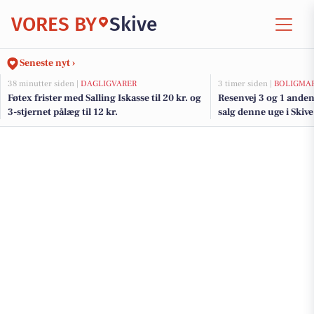
VORES BY
Skive
Seneste nyt ›
38 minutter siden |
DAGLIGVARER
3 timer siden |
BOLIGMA
Føtex frister med Salling Iskasse til 20 kr. og
Resenvej 3 og 1 anden
3-stjernet pålæg til 12 kr.
salg denne uge i Skive