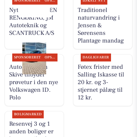
SPONSORERET
OPSLAGSTAVLEN
LOKALT NYT
Nyt fra SUVERÆN
Traditionel
RENGØRING, JM
naturvandring i
Autoteknik og
Jensen &
SCANTRUCK A/S
Sørensens
Plantage mandag
SPONSORERET
OPSLAGSTAVLEN
DAGLIGVARER
Autocentralen
Føtex frister med
Skive tilbyder
Salling Iskasse til
prøvetur i den nye
20 kr. og 3-
Volkswagen ID.
stjernet pålæg til
Polo
12 kr.
BOLIGMARKED
Resenvej 3 og 1
anden boliger er