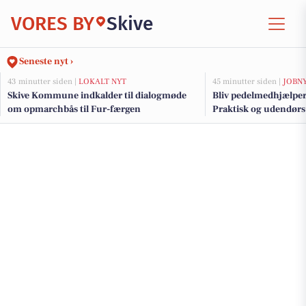
VORES BY
Skive
Seneste nyt ›
43 minutter siden |
LOKALT NYT
45 minutter siden |
JOBN
Skive Kommune indkalder til dialogmøde
Bliv pedelmedhjælper
om opmarchbås til Fur-færgen
Praktisk og udendørs 