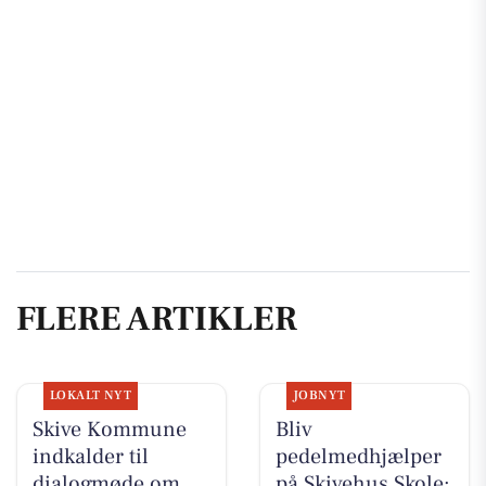
FLERE ARTIKLER
LOKALT NYT
JOBNYT
Skive Kommune
Bliv
indkalder til
pedelmedhjælper
dialogmøde om
på Skivehus Skole: