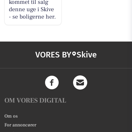
kommet til salg
denne uge i Skive
- se boligerne her.
VORES BY
Skive
OM VORES DIGITAL
Om os
For annoncører