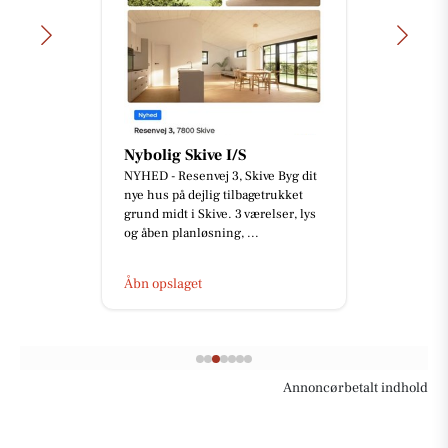
Nybolig Skive I/S
NYHED - Resenvej 3, Skive Byg dit
nye hus på dejlig tilbagetrukket
grund midt i Skive. 3 værelser, lys
og åben planløsning, ...
Åbn opslaget
Annoncørbetalt indhold