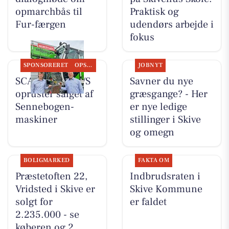
opmarchbås til
Praktisk og
Fur-færgen
udendørs arbejde i
fokus
SPONSORERET
OPSLAGSTAVLEN
JOBNYT
SCANTRUCK A/S
Savner du nye
opruster salget af
græsgange? - Her
Sennebogen-
er nye ledige
maskiner
stillinger i Skive
og omegn
BOLIGMARKED
FAKTA OM
Præstetoften 22,
Indbrudsraten i
Vridsted i Skive er
Skive Kommune
solgt for
er faldet
2.235.000 - se
køberen og 2