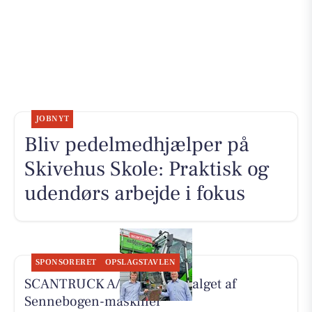
JOBNYT
Bliv pedelmedhjælper på
Skivehus Skole: Praktisk og
udendørs arbejde i fokus
SPONSORERET
OPSLAGSTAVLEN
SCANTRUCK A/S opruster salget af
Sennebogen-maskiner