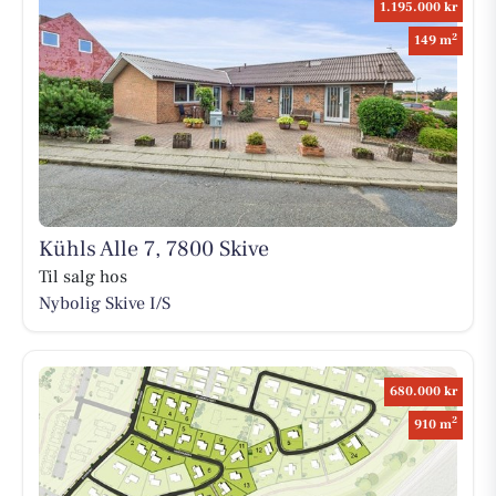
1.195.000 kr
2
149 m
Kühls Alle 7, 7800 Skive
Til salg hos
Nybolig Skive I/S
680.000 kr
2
910 m