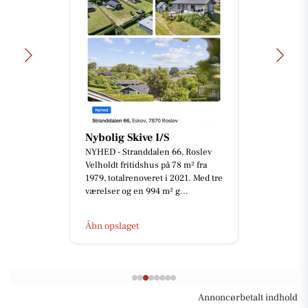
Nybolig Skive I/S
NYHED - Stranddalen 66, Roslev
Velholdt fritidshus på 78 m² fra
1979, totalrenoveret i 2021. Med tre
værelser og en 994 m² g...
Åbn opslaget
Annoncørbetalt indhold