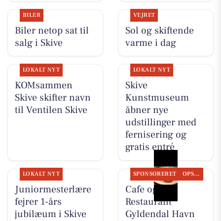
BILER
VEJRET
Biler netop sat til
Sol og skiftende
salg i Skive
varme i dag
LOKALT NYT
LOKALT NYT
KOMsammen
Skive
Skive skifter navn
Kunstmuseum
til Ventilen Skive
åbner nye
udstillinger med
fernisering og
gratis entré
LOKALT NYT
SPONSORERET
OPSLAGSTAVLEN
Juniormesterlære
Cafe og
fejrer 1-års
Restaurant
jubilæum i Skive
Gyldendal Havn