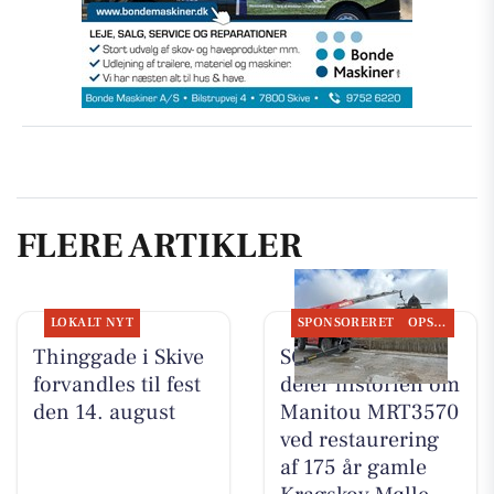
FLERE ARTIKLER
LOKALT NYT
SPONSORERET
OPSLAGSTAVLEN
Thinggade i Skive
SCANTRUCK A/S
forvandles til fest
deler historien om
den 14. august
Manitou MRT3570
ved restaurering
af 175 år gamle