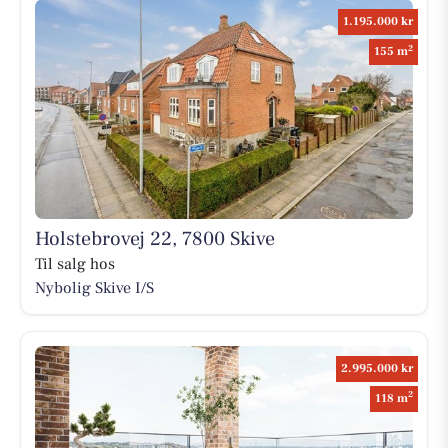
1.195.000 kr
2
155 m
Holstebrovej 22, 7800 Skive
Til salg hos
Nybolig Skive I/S
2.995.000 kr
2
118 m