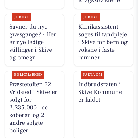
Kragskov Mølle
JOBNYT
JOBNYT
Savner du nye
Klinikassistent
græsgange? - Her
søges til tandpleje
er nye ledige
i Skive for børn og
stillinger i Skive
voksne i faste
og omegn
rammer
BOLIGMARKED
FAKTA OM
Præstetoften 22,
Indbrudsraten i
Vridsted i Skive er
Skive Kommune
solgt for
er faldet
2.235.000 - se
køberen og 2
andre solgte
boliger