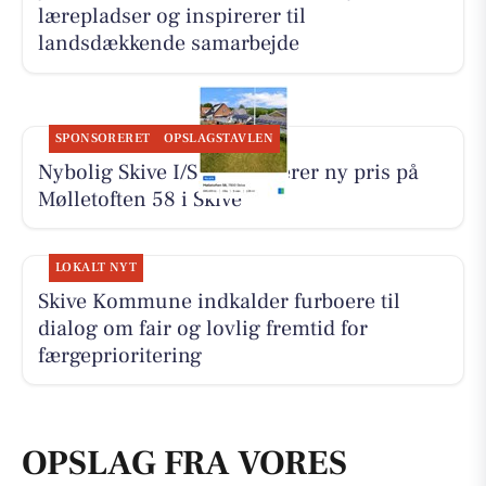
lærepladser og inspirerer til
landsdækkende samarbejde
SPONSORERET
OPSLAGSTAVLEN
Nybolig Skive I/S præsenterer ny pris på
Mølletoften 58 i Skive
LOKALT NYT
Skive Kommune indkalder furboere til
dialog om fair og lovlig fremtid for
færgeprioritering
OPSLAG FRA VORES