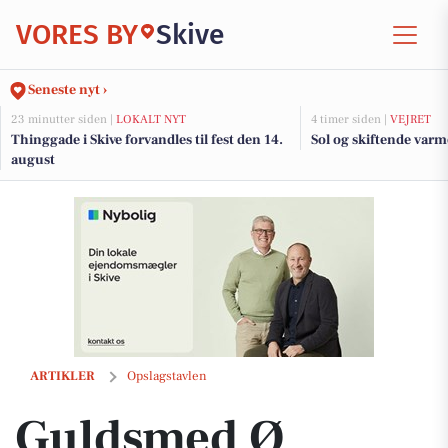
VORES BY
Skive
Seneste nyt ›
23 minutter siden |
LOKALT NYT
4 timer siden |
VEJRET
Thinggade i Skive forvandles til fest den 14.
Sol og skiftende varm
august
Guldsmed Ø fremhæver trenden med gule diamanter og deres glitr
ARTIKLER
Opslagstavlen
Guldsmed Ø