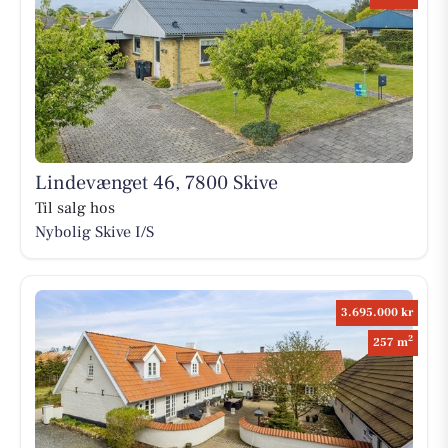
Lindevænget 46, 7800 Skive
Til salg hos
Nybolig Skive I/S
3.695.000 kr
2
257 m