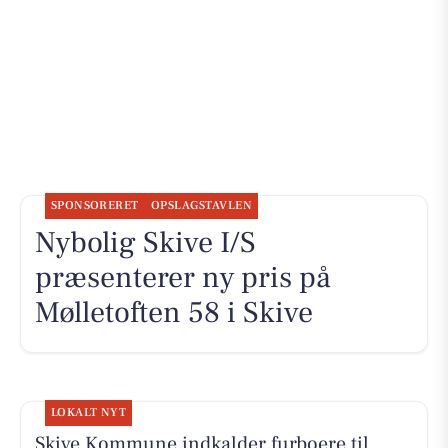
SPONSORERET
OPSLAGSTAVLEN
Nybolig Skive I/S
præsenterer ny pris på
Mølletoften 58 i Skive
LOKALT NYT
Skive Kommune indkalder furboere til