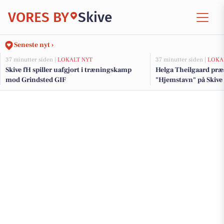
VORES BY
Skive
Seneste nyt ›
37 minutter siden |
LOKALT NYT
37 minutter siden |
LOKA
Skive fH spiller uafgjort i træningskamp
Helga Theilgaard præ
mod Grindsted GIF
"Hjemstavn" på Skive 