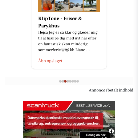
KlipTone - Frisør &
Parykhus
Hejsa Jeg er så klar og glæder mig
til at hjælpe dig med nyt hår efter
en fantastisk skøn minderig
sommerferie🌞😎 kh Liane ...
Åbn opslaget
Annoncørbetalt indhold