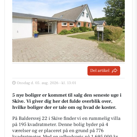
Del artikel
Onsdag d. 05. aug. 2026 - kl. 13:01
5 nye boliger er kommet til salg den seneste uge i
Skive. Vi giver dig her det fulde overblik over,
hvilke boliger der er tale om og hvad de koster.
På Baldersvej 22 i Skive finder vi en rummelig villa
på 195 kvadratmeter. Denne bolig byder på 4
værelser og er placeret på en grund på 776
kvadratmeter. Med en udbudspris på 1.695.000 kr.