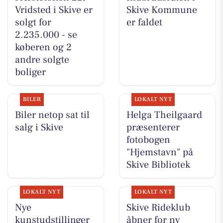
Vridsted i Skive er
Skive Kommune
solgt for
er faldet
2.235.000 - se
køberen og 2
andre solgte
boliger
BILER
LOKALT NYT
Biler netop sat til
Helga Theilgaard
salg i Skive
præsenterer
fotobogen
"Hjemstavn" på
Skive Bibliotek
LOKALT NYT
LOKALT NYT
Nye
Skive Rideklub
kunstudstillinger
åbner for ny