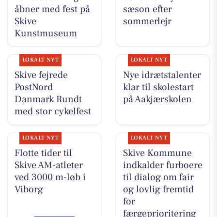
åbner med fest på
sæson efter
Skive
sommerlejr
Kunstmuseum
LOKALT NYT
LOKALT NYT
Skive fejrede
Nye idrætstalenter
PostNord
klar til skolestart
Danmark Rundt
på Aakjærskolen
med stor cykelfest
LOKALT NYT
LOKALT NYT
Flotte tider til
Skive Kommune
Skive AM-atleter
indkalder furboere
ved 3000 m-løb i
til dialog om fair
Viborg
og lovlig fremtid
for
færgeprioritering