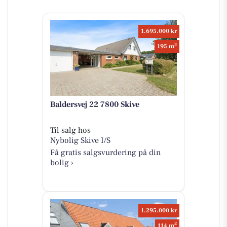
1.695.000 kr
2
195 m
Baldersvej 22 7800 Skive
Til salg hos
Nybolig Skive I/S
Få gratis salgsvurdering på din
bolig ›
1.295.000 kr
2
114 m