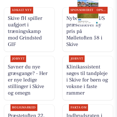
LOKALT NYT
SPONSORERET
OPSLAGSTAVLEN
Skive fH spiller
Nybolig Skive I/S
uafgjort i
præsenterer ny
træningskamp
pris på
mod Grindsted
Mølletoften 58 i
GIF
Skive
JOBNYT
JOBNYT
Savner du nye
Klinikassistent
græsgange? - Her
søges til tandpleje
er nye ledige
i Skive for børn og
stillinger i Skive
voksne i faste
og omegn
rammer
BOLIGMARKED
FAKTA OM
Præstetoften 22,
Indbrudsraten i