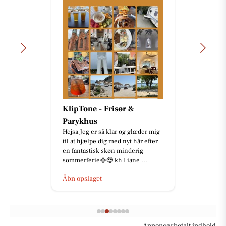
KlipTone - Frisør &
Parykhus
Hejsa Jeg er så klar og glæder mig
til at hjælpe dig med nyt hår efter
en fantastisk skøn minderig
sommerferie🌞😎 kh Liane ...
Åbn opslaget