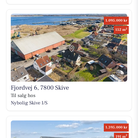
1.095.000 kr
2
152 m
Fjordvej 6, 7800 Skive
Til salg hos
Nybolig Skive I/S
1.395.000 kr
2
191 m