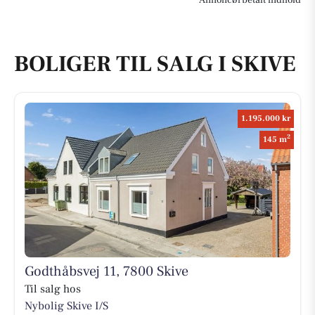
Annoncørbetalt indhold
BOLIGER TIL SALG I SKIVE
1.195.000 kr
2
145 m
Godthåbsvej 11, 7800 Skive
Til salg hos
Nybolig Skive I/S