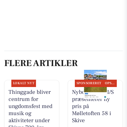
FLERE ARTIKLER
LOKALT NYT
SPONSORERET
OPSLAGSTAVLEN
Thinggade bliver
Nybolig Skive I/S
centrum for
præsenterer ny
ungdomsfest med
pris på
musik og
Mølletoften 58 i
aktiviteter under
Skive