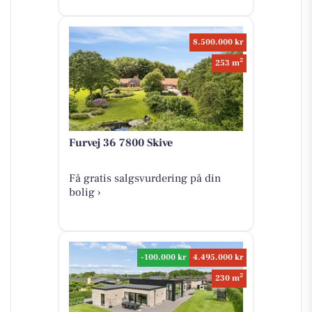
8.500.000 kr
2
253 m
Furvej 36 7800 Skive
Få gratis salgsvurdering på din
bolig ›
-100.000 kr
4.495.000 kr
2
230 m