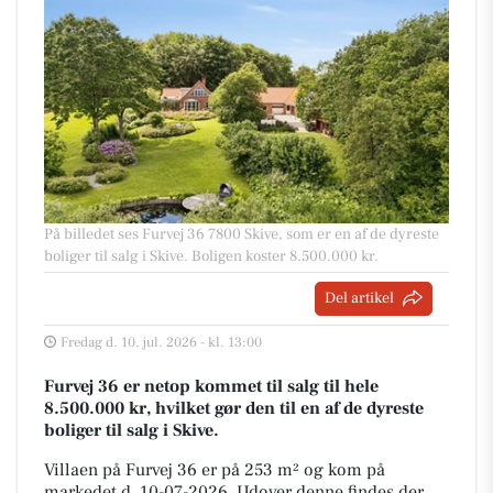
På billedet ses Furvej 36 7800 Skive, som er en af de dyreste
boliger til salg i Skive. Boligen koster 8.500.000 kr.
Del artikel
Fredag d. 10. jul. 2026 - kl. 13:00
Furvej 36 er netop kommet til salg til hele
8.500.000 kr, hvilket gør den til en af de dyreste
boliger til salg i Skive.
Villaen på Furvej 36 er på 253 m² og kom på
markedet d. 10-07-2026. Udover denne findes der