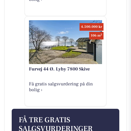
4.500.000 kr
2
106 m
Furvej 44 Ø. Lyby 7800 Skive
Få gratis salgsvurdering på din
bolig ›
FÅ TRE GRATIS
SALGSVURDERINGER