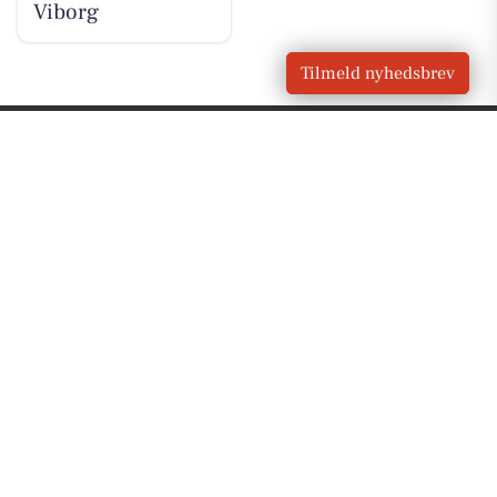
Viborg
Tilmeld nyhedsbrev
VORES BY
Skive
OM VORES DIGITAL
Om os
For annoncører
Vilkår og Privatlivspolitik
Kontakt VORES Digital