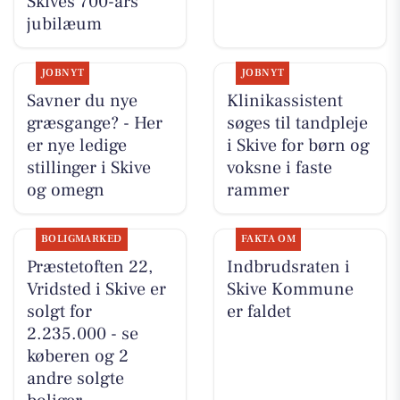
Skives 700-års
jubilæum
JOBNYT
JOBNYT
Savner du nye
Klinikassistent
græsgange? - Her
søges til tandpleje
er nye ledige
i Skive for børn og
stillinger i Skive
voksne i faste
og omegn
rammer
BOLIGMARKED
FAKTA OM
Præstetoften 22,
Indbrudsraten i
Vridsted i Skive er
Skive Kommune
solgt for
er faldet
2.235.000 - se
køberen og 2
andre solgte