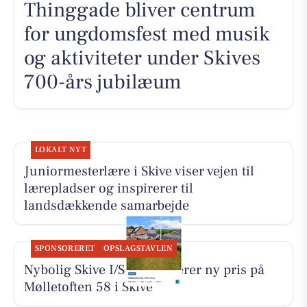
Thinggade bliver centrum
for ungdomsfest med musik
og aktiviteter under Skives
700-års jubilæum
LOKALT NYT
Juniormesterlære i Skive viser vejen til
lærepladser og inspirerer til
landsdækkende samarbejde
SPONSORERET
OPSLAGSTAVLEN
Nybolig Skive I/S præsenterer ny pris på
Mølletoften 58 i Skive