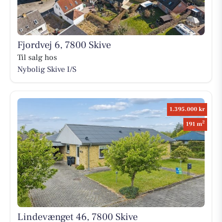
Fjordvej 6, 7800 Skive
Til salg hos
Nybolig Skive I/S
1.395.000 kr
2
191 m
Lindevænget 46, 7800 Skive