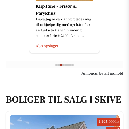
KlipTone - Frisør &
Parykhus
Hejsa Jeg er så klar og glæder mig
til at hjælpe dig med nyt hår efter
en fantastisk skøn minderig
sommerferie🌞😎 kh Liane ...
Åbn opslaget
Annoncørbetalt indhold
BOLIGER TIL SALG I SKIVE
1.195.000 kr