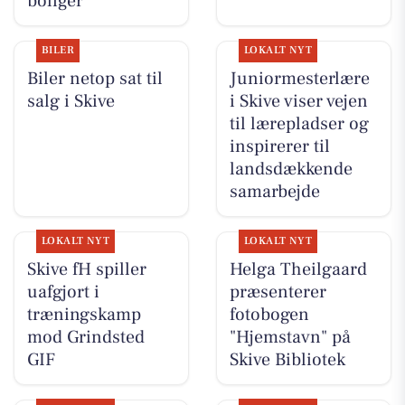
boliger
BILER
LOKALT NYT
Biler netop sat til
Juniormesterlære
salg i Skive
i Skive viser vejen
til lærepladser og
inspirerer til
landsdækkende
samarbejde
LOKALT NYT
LOKALT NYT
Skive fH spiller
Helga Theilgaard
uafgjort i
præsenterer
træningskamp
fotobogen
mod Grindsted
"Hjemstavn" på
GIF
Skive Bibliotek