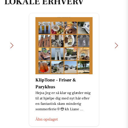
LOKALE ERHVERV
KlipTone - Frisør &
Parykhus
Hejsa Jeg er så klar og glæder mig
til at hjælpe dig med nyt hår efter
en fantastisk skøn minderig
sommerferie🌞😎 kh Liane ...
Åbn opslaget