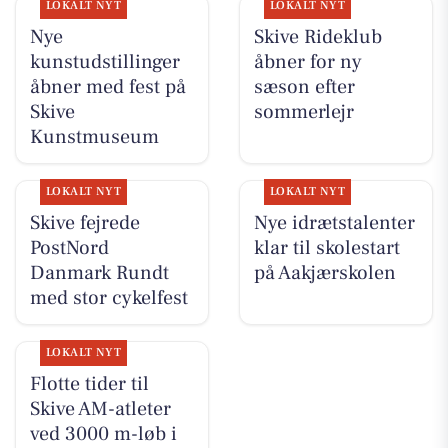
LOKALT NYT
LOKALT NYT
Nye
Skive Rideklub
kunstudstillinger
åbner for ny
åbner med fest på
sæson efter
Skive
sommerlejr
Kunstmuseum
LOKALT NYT
LOKALT NYT
Skive fejrede
Nye idrætstalenter
PostNord
klar til skolestart
Danmark Rundt
på Aakjærskolen
med stor cykelfest
LOKALT NYT
Flotte tider til
Skive AM-atleter
ved 3000 m-løb i