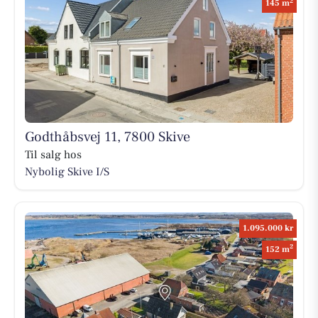
2
145 m
Godthåbsvej 11, 7800 Skive
Til salg hos
Nybolig Skive I/S
1.095.000 kr
2
152 m