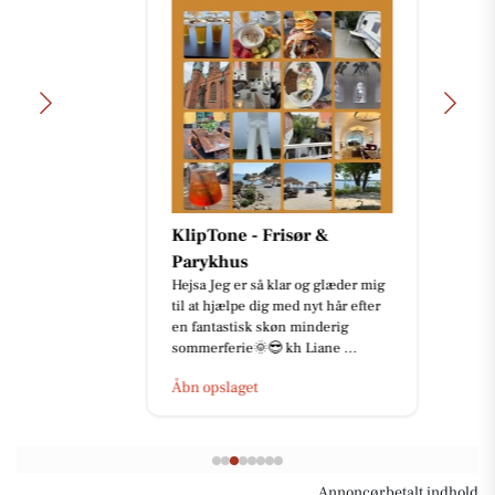
KlipTone - Frisør &
Parykhus
Hejsa Jeg er så klar og glæder mig
til at hjælpe dig med nyt hår efter
en fantastisk skøn minderig
sommerferie🌞😎 kh Liane ...
Åbn opslaget
Annoncørbetalt indhold