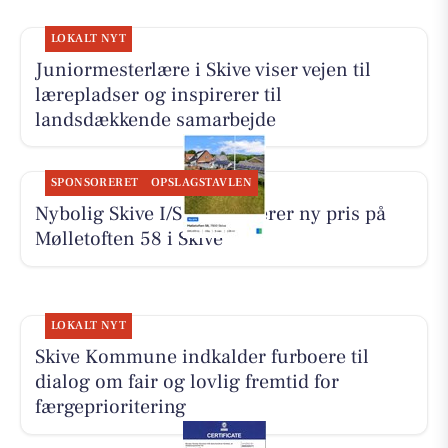
LOKALT NYT
Juniormesterlære i Skive viser vejen til
lærepladser og inspirerer til
landsdækkende samarbejde
SPONSORERET
OPSLAGSTAVLEN
Nybolig Skive I/S præsenterer ny pris på
Mølletoften 58 i Skive
LOKALT NYT
Skive Kommune indkalder furboere til
dialog om fair og lovlig fremtid for
færgeprioritering