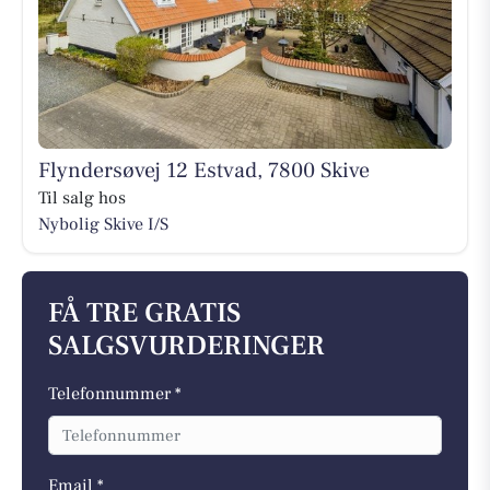
Flyndersøvej 12 Estvad, 7800 Skive
Til salg hos
Nybolig Skive I/S
FÅ TRE GRATIS
SALGSVURDERINGER
Telefonnummer *
Email *