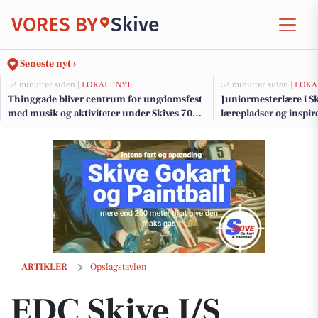
VORES BY
Skive
Seneste nyt ›
52 minutter siden |
LOKALT NYT
52 minutter siden |
LOKA
Thinggade bliver centrum for ungdomsfest
Juniormesterlære i Ski
med musik og aktiviteter under Skives 700-
lærepladser og inspir
års jubilæum
samarbejde
EDC Skive I/S deler ekspertråd om at udnytte friværdi i boligen
ARTIKLER
Opslagstavlen
EDC Skive I/S