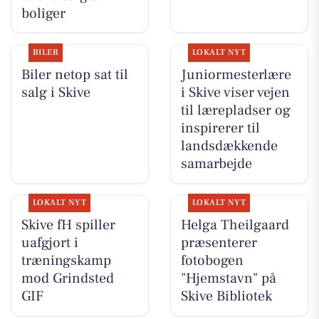
boliger
BILER
LOKALT NYT
Biler netop sat til
Juniormesterlære
salg i Skive
i Skive viser vejen
til lærepladser og
inspirerer til
landsdækkende
samarbejde
LOKALT NYT
LOKALT NYT
Skive fH spiller
Helga Theilgaard
uafgjort i
præsenterer
træningskamp
fotobogen
mod Grindsted
"Hjemstavn" på
GIF
Skive Bibliotek