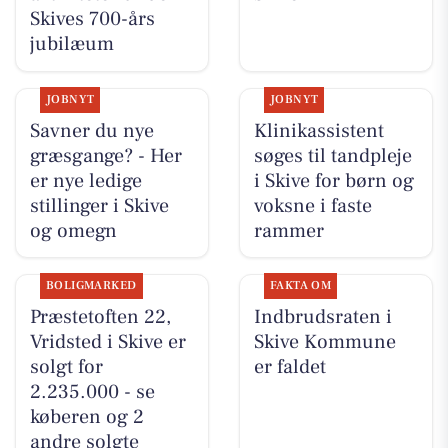
Skives 700-års
jubilæum
JOBNYT
JOBNYT
Savner du nye
Klinikassistent
græsgange? - Her
søges til tandpleje
er nye ledige
i Skive for børn og
stillinger i Skive
voksne i faste
og omegn
rammer
BOLIGMARKED
FAKTA OM
Præstetoften 22,
Indbrudsraten i
Vridsted i Skive er
Skive Kommune
solgt for
er faldet
2.235.000 - se
køberen og 2
andre solgte