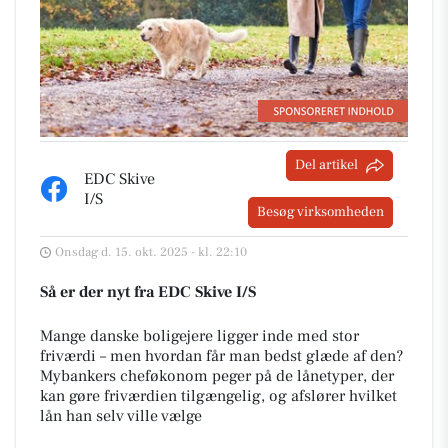
Del artikel
EDC Skive
I/S
Besøg virksomheden
Onsdag d. 15. okt. 2025 - kl. 22:10
Så er der nyt fra EDC Skive I/S
Mange danske boligejere ligger inde med stor
friværdi – men hvordan får man bedst glæde af den?
Mybankers cheføkonom peger på de lånetyper, der
kan gøre friværdien tilgængelig, og afslører hvilket
lån han selv ville vælge