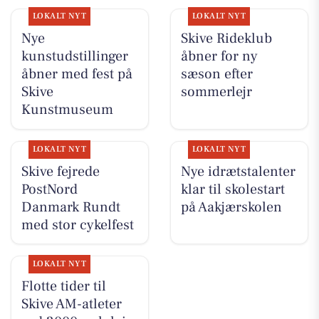
LOKALT NYT
LOKALT NYT
Nye
Skive Rideklub
kunstudstillinger
åbner for ny
åbner med fest på
sæson efter
Skive
sommerlejr
Kunstmuseum
LOKALT NYT
LOKALT NYT
Skive fejrede
Nye idrætstalenter
PostNord
klar til skolestart
Danmark Rundt
på Aakjærskolen
med stor cykelfest
LOKALT NYT
Flotte tider til
Skive AM-atleter