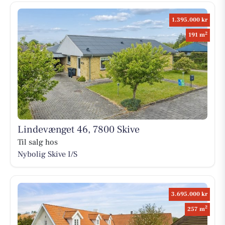
1.395.000 kr
2
191 m
Lindevænget 46, 7800 Skive
Til salg hos
Nybolig Skive I/S
3.695.000 kr
2
257 m