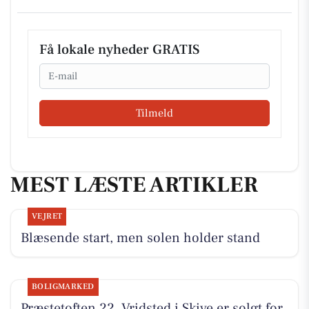
Få lokale nyheder GRATIS
Email
Tilmeld
MEST LÆSTE ARTIKLER
VEJRET
Blæsende start, men solen holder stand
BOLIGMARKED
Præstetoften 22, Vridsted i Skive er solgt for