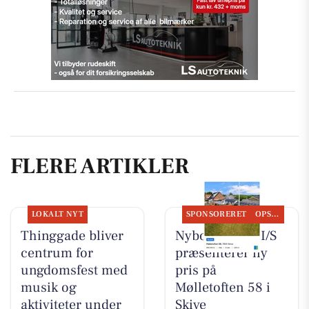
FLERE ARTIKLER
LOKALT NYT
SPONSORERET
OPSLAGSTAVLEN
Thinggade bliver
Nybolig Skive I/S
centrum for
præsenterer ny
ungdomsfest med
pris på
musik og
Mølletoften 58 i
aktiviteter under
Skive