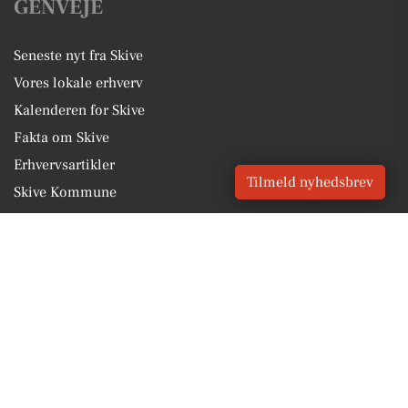
GENVEJE
Seneste nyt fra Skive
Vores lokale erhverv
Kalenderen for Skive
Fakta om Skive
Erhvervsartikler
Tilmeld nyhedsbrev
Skive Kommune
Få en gratis salgsvurdering
Sponsoreret indhold
Vores Digital © 2026
Kontakt VORES Digital
CVR: 41179082