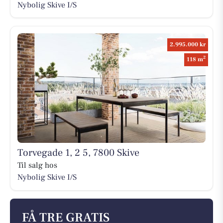
Nybolig Skive I/S
2.995.000 kr
2
118 m
Torvegade 1, 2 5, 7800 Skive
Til salg hos
Nybolig Skive I/S
FÅ TRE GRATIS