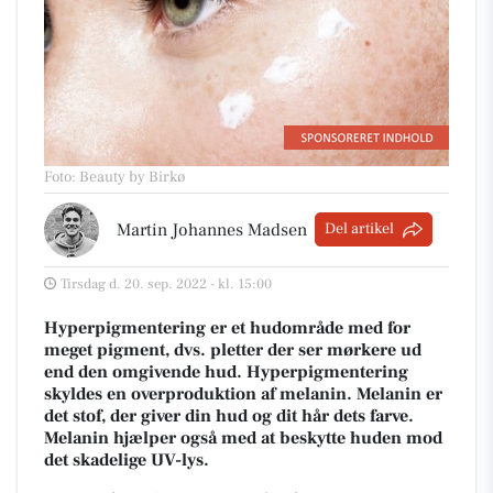
Foto: Beauty by Birkø
Martin Johannes Madsen
Del artikel
Tirsdag d. 20. sep. 2022 - kl. 15:00
Hyperpigmentering er et hudområde med for
meget pigment, dvs. pletter der ser mørkere ud
end den omgivende hud. Hyperpigmentering
skyldes en overproduktion af melanin. Melanin er
det stof, der giver din hud og dit hår dets farve.
Melanin hjælper også med at beskytte huden mod
det skadelige UV-lys.