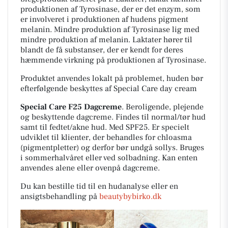
produktionen af Tyrosinase, der er det enzym, som
er involveret i produktionen af hudens pigment
melanin. Mindre produktion af Tyrosinase lig med
mindre produktion af melanin. Laktater hører til
blandt de få substanser, der er kendt for deres
hæmmende virkning på produktionen af Tyrosinase.
Produktet anvendes lokalt på problemet, huden bør
efterfølgende beskyttes af Special Care day cream
Special Care F25 Dagcreme
. Beroligende, plejende
og beskyttende dagcreme. Findes til normal/tør hud
samt til fedtet/akne hud. Med SPF25. Er specielt
udviklet til klienter, der behandles for chloasma
(pigmentpletter) og derfor bør undgå sollys. Bruges
i sommerhalvåret eller ved solbadning. Kan enten
anvendes alene eller ovenpå dagcreme.
Du kan bestille tid til en hudanalyse eller en
ansigtsbehandling på
beautybybirko.dk