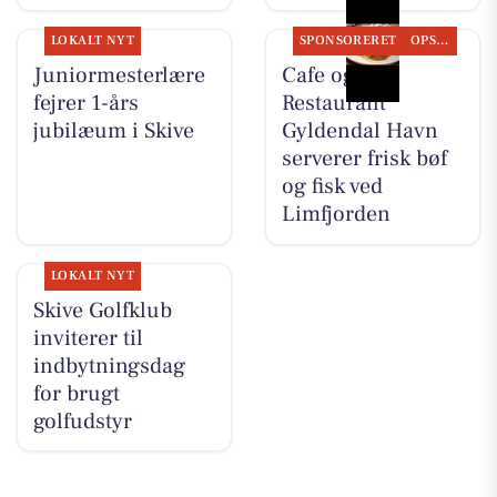
LOKALT NYT
SPONSORERET
OPSLAGSTAVLEN
Juniormesterlære
Cafe og
fejrer 1-års
Restaurant
jubilæum i Skive
Gyldendal Havn
serverer frisk bøf
og fisk ved
Limfjorden
LOKALT NYT
Skive Golfklub
inviterer til
indbytningsdag
for brugt
golfudstyr