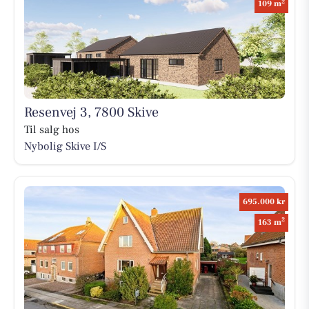
2
109 m
Resenvej 3, 7800 Skive
Til salg hos
Nybolig Skive I/S
695.000 kr
2
163 m