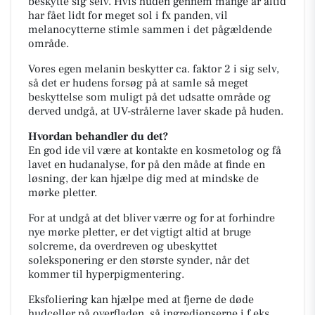
beskytte sig selv. Hvis huden gennem mange år altid
har fået lidt for meget sol i fx panden, vil
melanocytterne stimle sammen i det pågældende
område.
Vores egen melanin beskytter ca. faktor 2 i sig selv,
så det er hudens forsøg på at samle så meget
beskyttelse som muligt på det udsatte område og
derved undgå, at UV-strålerne laver skade på huden.
Hvordan behandler du det?
En god ide vil være at kontakte en kosmetolog og få
lavet en hudanalyse, for på den måde at finde en
løsning, der kan hjælpe dig med at mindske de
mørke pletter.
For at undgå at det bliver værre og for at forhindre
nye mørke pletter, er det vigtigt altid at bruge
solcreme, da overdreven og ubeskyttet
soleksponering er den største synder, når det
kommer til hyperpigmentering.
Eksfoliering kan hjælpe med at fjerne de døde
hudceller på overfladen, så ingredienserne i f.eks.