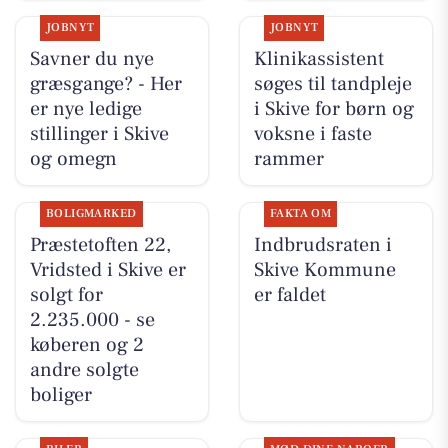
JOBNYT
JOBNYT
Savner du nye
Klinikassistent
græsgange? - Her
søges til tandpleje
er nye ledige
i Skive for børn og
stillinger i Skive
voksne i faste
og omegn
rammer
BOLIGMARKED
FAKTA OM
Præstetoften 22,
Indbrudsraten i
Vridsted i Skive er
Skive Kommune
solgt for
er faldet
2.235.000 - se
køberen og 2
andre solgte
boliger