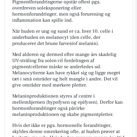
Pigmentforandringerne opstår oftest pga.
overdreven soleksponering eller
hormonforandringer, men også forurening og
inflammation kan spille ind.
Når huden er ung og sund er ca. hver 10. celle i
underhuden en melanocyt (den celle, der
producerer det brune farvestof melanin).
Med alderen og dermed efter mange års skadelig
UV-stråling fra solen vil fordelingen af
pigmentcellerne måske se anderledes ud.
Melanocytterne kan have rykket sig og ligge meget
tæt i små områder og helt mangle i andre. Det vil
give områder med mørkere pletter.
Melaninproduktionen styres af centre i
mellemhjernen (hypofysen og epifysen). Derfor kan
hormonforandringer også påvirke
melaninproduktionen og skabe pigmentpletter.
Hvis det ikke er pga. hormonelle forandringer,
skyldes denne omrokering ofte, at huden prøver at