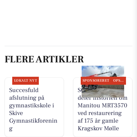
FLERE ARTIKLER
LOKALT NYT
SPONSORERET
OPSLAGSTAVLEN
Succesfuld
SCANTRUCK A/S
afslutning på
deler historien om
gymnastikskole i
Manitou MRT3570
Skive
ved restaurering
Gymnastikforenin
af 175 år gamle
g
Kragskov Mølle