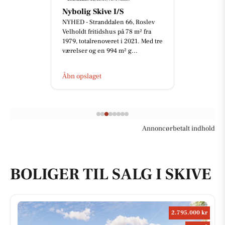
Nybolig Skive I/S
NYHED - Stranddalen 66, Roslev
Velholdt fritidshus på 78 m² fra
1979, totalrenoveret i 2021. Med tre
værelser og en 994 m² g...
Åbn opslaget
Annoncørbetalt indhold
BOLIGER TIL SALG I SKIVE
2.795.000 kr