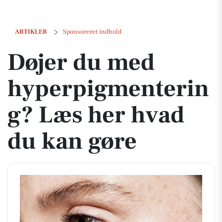
Døjer du med hyperpigmentering? Læs her hvad du kan gøre
ARTIKLER
Sponsoreret indhold
Døjer du med
hyperpigmenterin
g? Læs her hvad
du kan gøre