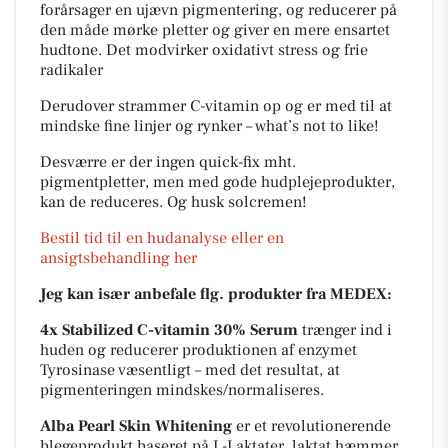
forårsager en ujævn pigmentering, og reducerer på
den måde mørke pletter og giver en mere ensartet
hudtone. Det modvirker oxidativt stress og frie
radikaler
Derudover strammer C-vitamin op og er med til at
mindske fine linjer og rynker – what’s not to like!
Desværre er der ingen quick-fix mht.
pigmentpletter, men med gode hudplejeprodukter,
kan de reduceres. Og husk solcremen!
Bestil tid til en hudanalyse eller en
ansigtsbehandling her
Jeg kan især anbefale flg. produkter fra MEDEX:
4x Stabilized C-vitamin 30% Serum
trænger ind i
huden og reducerer produktionen af enzymet
Tyrosinase væsentligt – med det resultat, at
pigmenteringen mindskes/normaliseres.
Alba Pearl Skin Whitening
er et revolutionerende
blegeprodukt baseret på L-Laktater, laktat hæmmer