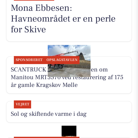
Mona Ebbesen:
Havneområdet er en perle
for Skive
SPONSORERET
OPSLAGSTAVLEN
SCANTRUCK A/S deler historien om
Manitou MRT3570 ved restaurering af 175
år gamle Kragskov Mølle
VEJRET
Sol og skiftende varme i dag