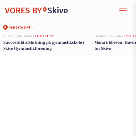
VORES BY
Skive
Seneste nyt ›
38 minutter siden |
LOKALT NYT
54 minutter siden |
MØD 
Succesfuld afslutning på gymnastikskole i
Mona Ebbesen: Havne
Skive Gymnastikforening
for Skive