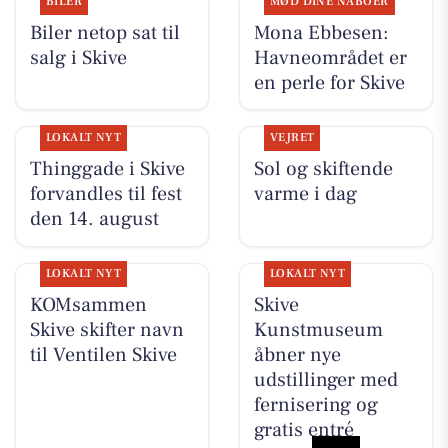
BILER
MØD DINE NABOER
Biler netop sat til
Mona Ebbesen:
salg i Skive
Havneområdet er
en perle for Skive
LOKALT NYT
VEJRET
Thinggade i Skive
Sol og skiftende
forvandles til fest
varme i dag
den 14. august
LOKALT NYT
LOKALT NYT
KOMsammen
Skive
Skive skifter navn
Kunstmuseum
til Ventilen Skive
åbner nye
udstillinger med
fernisering og
gratis entré