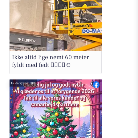
Ikke altid lige nemt 60 meter
fyldt med fedt 🙂‍↔️🙂‍↔️☺️
15. december 2025