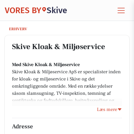
VORES BY
Skive
Skive Kloak & Miljøservice
ERHVERV
Skive Kloak & Miljøservice
Mød Skive Kloak & Miljøservice
Skive Kloak & Miljøservice ApS er specialister inden
for kloak- og miljøservice i Skive og det
omkringliggende område. Med en række ydelser
såsom slamsugning, TV-inspektion, tømning af
septiktanke og fedtudskillere, højtryksspuling og
rodskæring, leverer de omfattende løsninger til både
Læs mere
vedligeholdelse og problemløsning af
kloaksystemer. Virksomheden benytter moderne
Adresse
udstyr og erfarne fagfolk for at sikre effektive