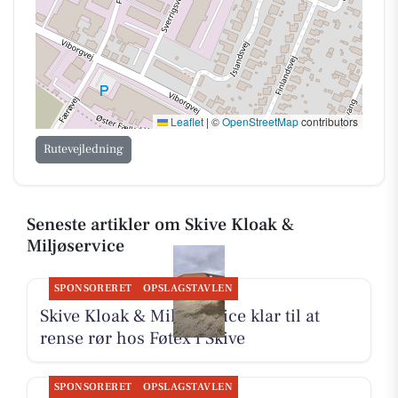
Leaflet
|
©
OpenStreetMap
contributors
Rutevejledning
Seneste artikler om Skive Kloak &
Miljøservice
SPONSORERET
OPSLAGSTAVLEN
Skive Kloak & Miljøservice klar til at
rense rør hos Føtex i Skive
SPONSORERET
OPSLAGSTAVLEN