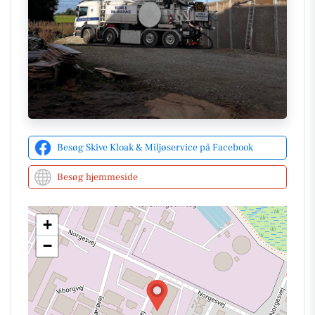
kan du besøge deres
Facebookside
eller lære mere
om deres tjenester på deres
hjemmeside
.
Besøg Skive Kloak & Miljøservice på Facebook
Besøg hjemmeside
+
−