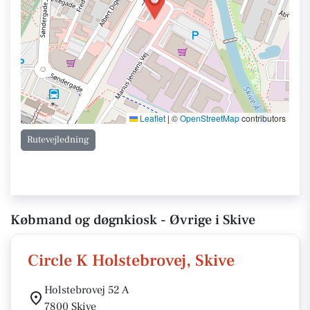
Leaflet
|
©
OpenStreetMap
contributors
Rutevejledning
Købmand og døgnkiosk - Øvrige i Skive
Circle K Holstebrovej, Skive
Holstebrovej 52 A
7800 Skive