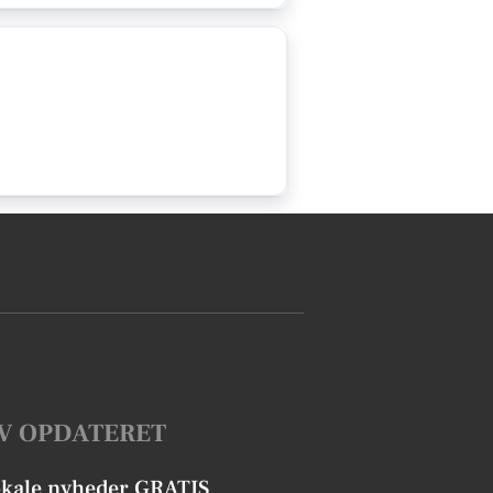
V OPDATERET
okale nyheder GRATIS