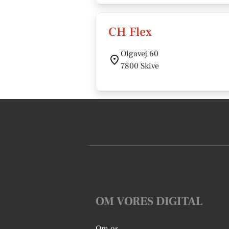
CH Flex
Olgavej 60
7800 Skive
OM VORES DIGITAL
Om os