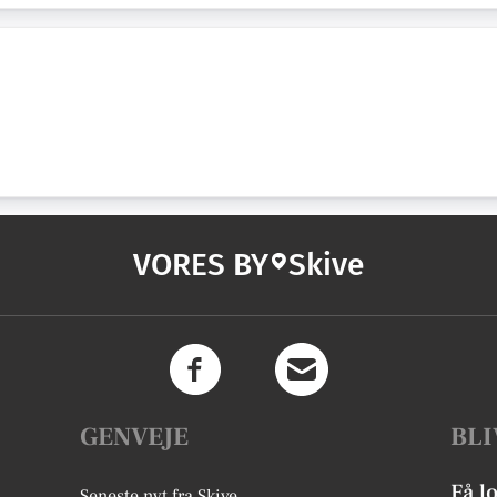
VORES BY
Skive
GENVEJE
BLI
Få l
Seneste nyt fra Skive