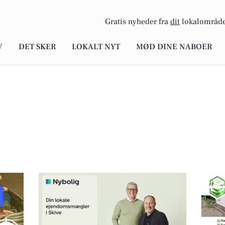
Gratis nyheder fra
dit
lokalområde
V
DET SKER
LOKALT NYT
MØD DINE NABOER