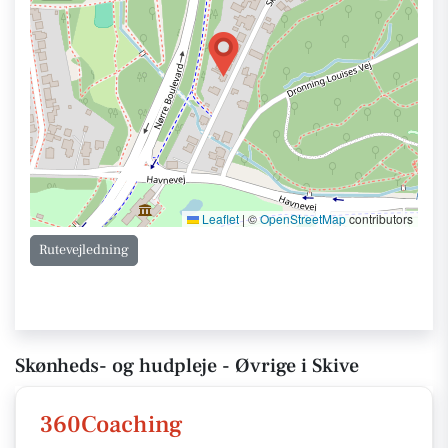
Leaflet
|
©
OpenStreetMap
contributors
Rutevejledning
Skønheds- og hudpleje - Øvrige i Skive
360Coaching