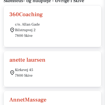
Skønheds- og hudpleje - Øvrige i Skive
360Coaching
c/o. Allan Gade
Bilstrupvej 2
7800 Skive
anette laursen
Kirkevej 45
7800 Skive
AnnetMassage