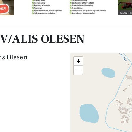
 V/ALIS OLESEN
lis Olesen
+
−