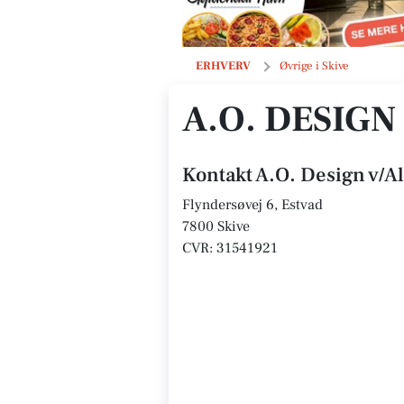
A.O. Design v/Alis Olesen
ERHVERV
Øvrige i Skive
A.O. DESIGN
Kontakt A.O. Design v/A
Flyndersøvej 6, Estvad
7800 Skive
CVR: 31541921