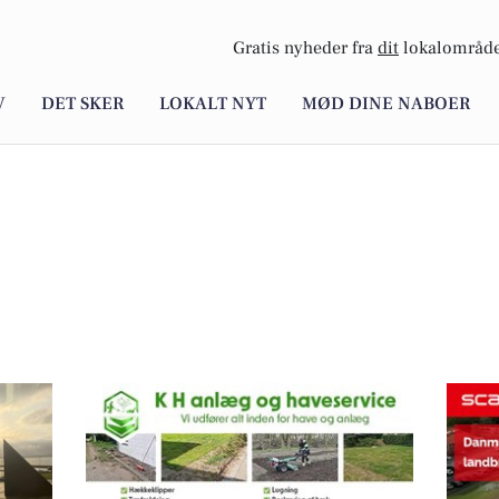
Gratis nyheder fra
dit
lokalområde
V
DET SKER
LOKALT NYT
MØD DINE NABOER