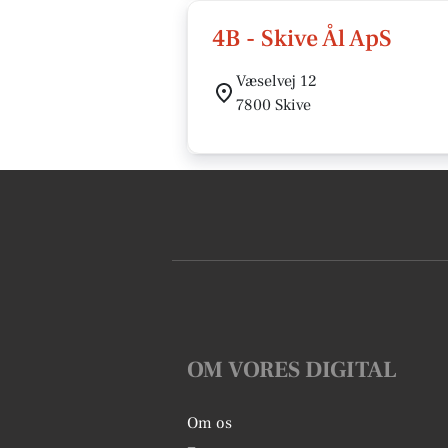
4B - Skive Ål ApS
Væselvej 12
7800 Skive
OM VORES DIGITAL
Om os