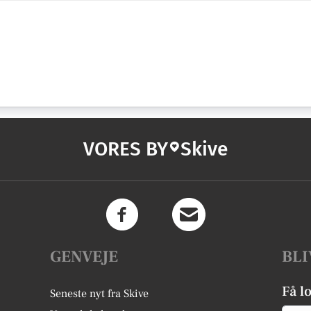
VORES BY
Skive
GENVEJE
BLI
Få l
Seneste nyt fra Skive