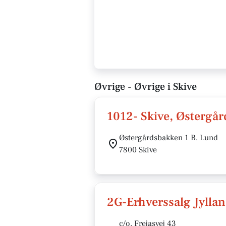
Øvrige - Øvrige i Skive
1012- Skive, Østergå
Østergårdsbakken 1 B, Lund
7800 Skive
2G-Erhverssalg Jylla
c/o. Frejasvej 43