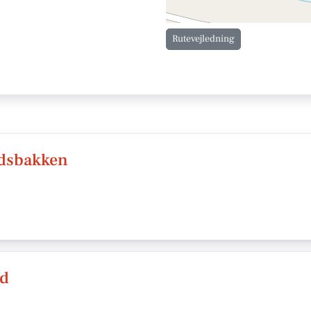
Rutevejledning
rdsbakken
nd