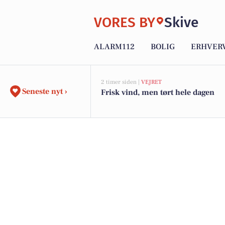
VORES BY
Skive
ALARM112
BOLIG
ERHVER
2 timer siden |
VEJRET
Seneste nyt ›
Frisk vind, men tørt hele dagen