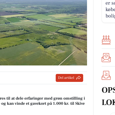
er s
købe
boli
Del artikel
OP
s til at dele erfaringer med grøn omstilling i
LO
g kan vinde et gavekort på 1.000 kr. til Skive