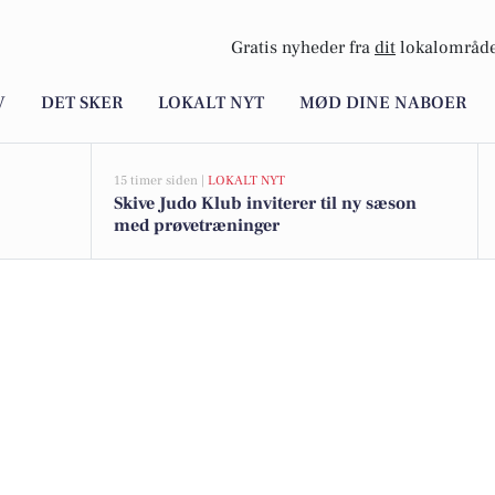
Gratis nyheder fra
dit
lokalområde
V
DET SKER
LOKALT NYT
MØD DINE NABOER
15 timer siden |
LOKALT NYT
Skive Judo Klub inviterer til ny sæson
med prøvetræninger