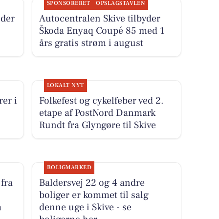
SPONSORERET
OPSLAGSTAVLEN
der
Autocentralen Skive tilbyder
Škoda Enyaq Coupé 85 med 1
års gratis strøm i august
LOKALT NYT
er i
Folkefest og cykelfeber ved 2.
etape af PostNord Danmark
Rundt fra Glyngøre til Skive
BOLIGMARKED
fra
Baldersvej 22 og 4 andre
boliger er kommet til salg
å
denne uge i Skive - se