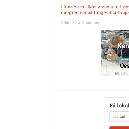
https://skive.dk/news/temu-erhve
om-groen-omstilling-vi-har-brug-f
Kilde: Skive Kommune
Få loka
Email