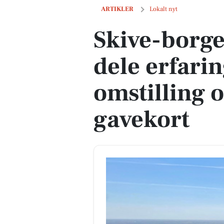
Skive-borgere inviteres til at dele erf
ARTIKLER
Lokalt nyt
Skive-borger
dele erfari
omstilling 
gavekort