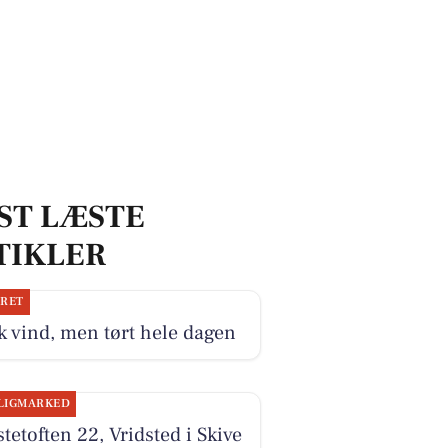
ST LÆSTE
TIKLER
JRET
k vind, men tørt hele dagen
LIGMARKED
tetoften 22, Vridsted i Skive