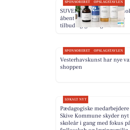
SPONSORERET
OPSLAGSTAVLEN
SUVERÆN RENGØRING hol
åbent lagersalg med gode
tilbud og gratis gave
SPONSORERET
OPSLAGSTAVLEN
Vesterhavskunst har nye var
shoppen
LOKALT NYT
Pædagogiske medarbejdere 
Skive Kommune skyder nyt
skoleår i gang med fokus p