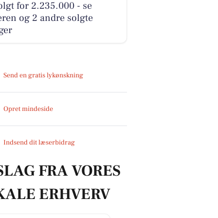
olgt for 2.235.000 - se
ren og 2 andre solgte
ger
Send en gratis lykønskning
Opret mindeside
Indsend dit læserbidrag
SLAG FRA VORES
KALE ERHVERV