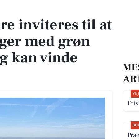
aringer med grøn omstilling og kan vinde gavekort
e inviteres til at
nger med grøn
og kan vinde
ME
AR
VE
Fris
BO
Præs