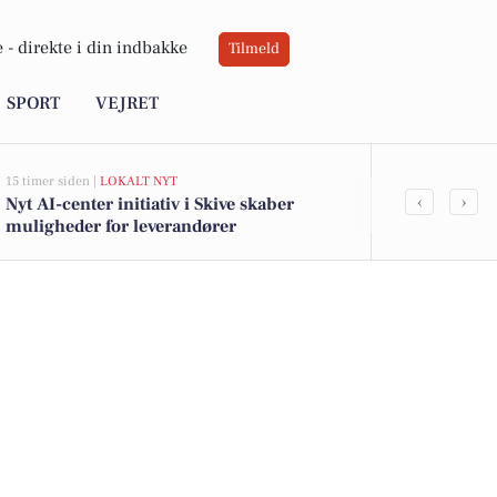
 -
direkte i din indbakke
Tilmeld
SPORT
VEJRET
15 timer siden |
LOKALT NYT
16 timer siden |
L
‹
›
Nyt AI-center initiativ i Skive skaber
Skive IK's U
muligheder for leverandører
Vildbjerg C