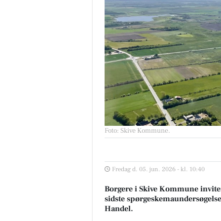
Foto: Skive Kommune
.
Fredag d. 05. jun. 2026 - kl. 10:40
Borgere i Skive Kommune invitere
sidste spørgeskemaundersøgelse o
Handel.