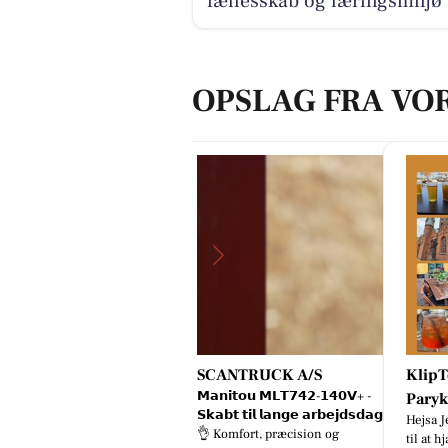
fællesskab og læringsmiljø
OPSLAG FRA VO
UVERÆN RENGØRING
SCANTRUCK A/S
KlipT
USK ÅBENT LAGERSALG🧽 Med
𝗠𝗮𝗻𝗶𝘁𝗼𝘂 𝗠𝗟𝗧𝟳𝟰𝟮-𝟭𝟰𝟬𝗩+ -
Pary
sser af gode tilbud og en
𝗦𝗸𝗮𝗯𝘁 𝘁𝗶𝗹 𝗹𝗮𝗻𝗴𝗲 𝗮𝗿𝗯𝗲𝗷𝗱𝘀𝗱𝗮𝗴𝗲.
Hejsa J
ATIS GAVE Torsdag den 6/8-
👌 Komfort, præcision og
til at 