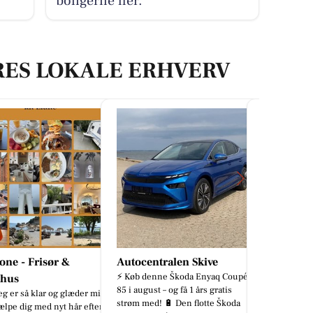
boligerne her.
RES LOKALE ERHVERV
one - Frisør &
Autocentralen Skive
HANSTH
⚡ Køb denne Škoda Enyaq Coupé
khus
BUYER
85 i august – og få 1 års gratis
eg er så klar og glæder mig
I stedet for
strøm med! 🔋 Den flotte Škoda
hjælpe dig med nyt hår efter
man prøve M