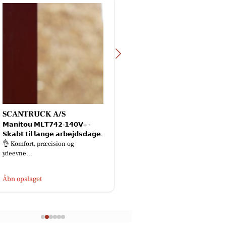
SCANTRUCK A/S
KlipTone - Frisør
𝗠𝗮𝗻𝗶𝘁𝗼𝘂 𝗠𝗟𝗧𝟳𝟰𝟮-𝟭𝟰𝟬𝗩+ -
Parykhus
𝗦𝗸𝗮𝗯𝘁 𝘁𝗶𝗹 𝗹𝗮𝗻𝗴𝗲 𝗮𝗿𝗯𝗲𝗷𝗱𝘀𝗱𝗮𝗴𝗲.
Hejsa Jeg er så klar o
👌 Komfort, præcision og
til at hjælpe dig med ny
ydeevne...
en fantastisk skøn mi
sommerferie🌞😎 kh Li
Åbn opslaget
Åbn opslaget