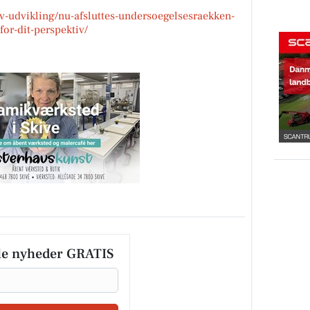
rv-udvikling/nu-afsluttes-undersoegelsesraekken-
or-dit-perspektiv/
le nyheder GRATIS