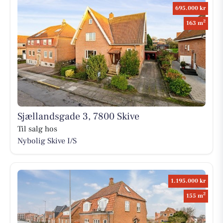
695.000 kr
2
163 m
Sjællandsgade 3, 7800 Skive
Til salg hos
Nybolig Skive I/S
1.195.000 kr
2
155 m