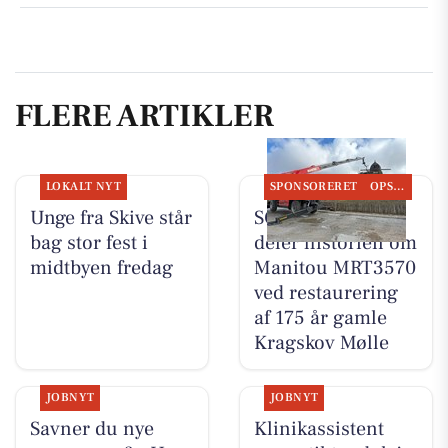
FLERE ARTIKLER
LOKALT NYT
SPONSORERET
OPSLAGSTAVLEN
Unge fra Skive står
SCANTRUCK A/S
bag stor fest i
deler historien om
midtbyen fredag
Manitou MRT3570
ved restaurering
af 175 år gamle
Kragskov Mølle
JOBNYT
JOBNYT
Savner du nye
Klinikassistent