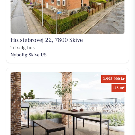
Holstebrovej 22, 7800 Skive
Til salg hos
Nybolig Skive I/S
2.995.000 kr
2
118 m