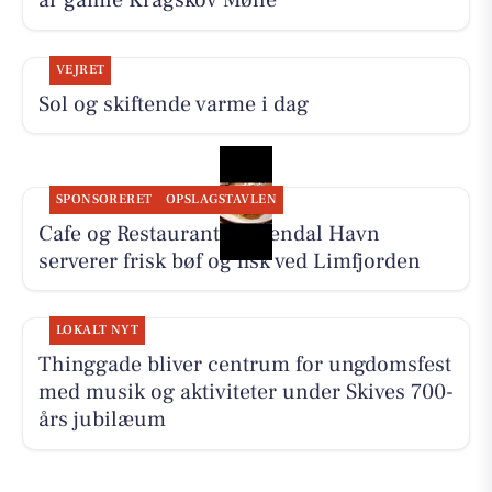
år gamle Kragskov Mølle
VEJRET
Sol og skiftende varme i dag
SPONSORERET
OPSLAGSTAVLEN
Cafe og Restaurant Gyldendal Havn
serverer frisk bøf og fisk ved Limfjorden
LOKALT NYT
Thinggade bliver centrum for ungdomsfest
med musik og aktiviteter under Skives 700-
års jubilæum