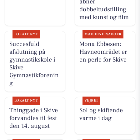
åbner
dobbeltudstilling
med kunst og film
LOKALT NYT
MØD DINE NABOER
Succesfuld
Mona Ebbesen:
afslutning på
Havneområdet er
gymnastikskole i
en perle for Skive
Skive
Gymnastikforenin
g
LOKALT NYT
VEJRET
Thinggade i Skive
Sol og skiftende
forvandles til fest
varme i dag
den 14. august