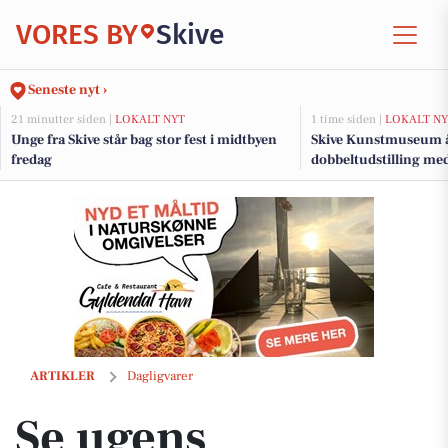
VORES BY
Skive
Seneste nyt ›
21 minutter siden |
LOKALT NYT
1 time siden |
LOKALT NY
Unge fra Skive står bag stor fest i midtbyen
Skive Kunstmuseum 
fredag
dobbeltudstilling med
Se ugens tilbudsavis fra MIN KØBMAND
ARTIKLER
Dagligvarer
Se ugens