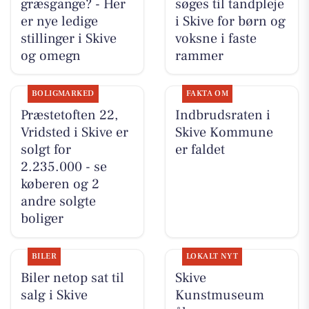
græsgange? - Her
søges til tandpleje
er nye ledige
i Skive for børn og
stillinger i Skive
voksne i faste
og omegn
rammer
BOLIGMARKED
FAKTA OM
Præstetoften 22,
Indbrudsraten i
Vridsted i Skive er
Skive Kommune
solgt for
er faldet
2.235.000 - se
køberen og 2
andre solgte
boliger
BILER
LOKALT NYT
Biler netop sat til
Skive
salg i Skive
Kunstmuseum