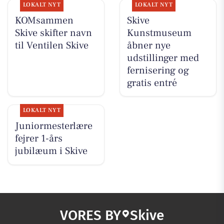
LOKALT NYT
LOKALT NYT
KOMsammen
Skive
Skive skifter navn
Kunstmuseum
til Ventilen Skive
åbner nye
udstillinger med
fernisering og
gratis entré
LOKALT NYT
Juniormesterlære
fejrer 1-års
jubilæum i Skive
VORES BY
Skive