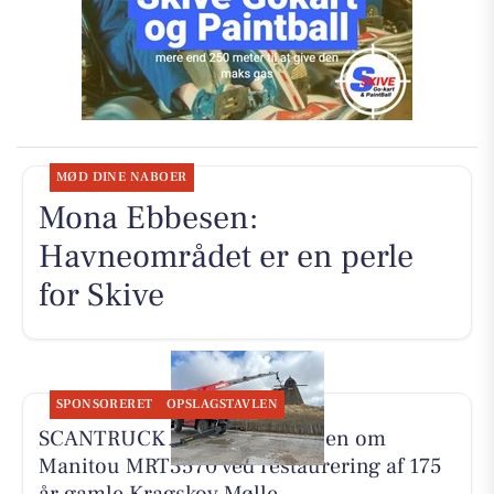
MØD DINE NABOER
Mona Ebbesen:
Havneområdet er en perle
for Skive
SPONSORERET
OPSLAGSTAVLEN
SCANTRUCK A/S deler historien om
Manitou MRT3570 ved restaurering af 175