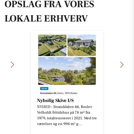
OPSLAG FRA VORES
LOKALE ERHVERV
Autocentralen Skive
📢 GIVES VÆK! Vi har en bunke
ringbind, som kan afhentes gratis
hos Autocentralen Skive. Først til
mølle – de gives væk i d...