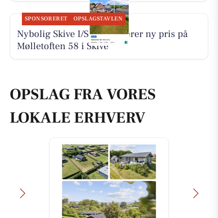
SPONSORERET
OPSLAGSTAVLEN
Nybolig Skive I/S præsenterer ny pris på
Mølletoften 58 i Skive
OPSLAG FRA VORES
LOKALE ERHVERV