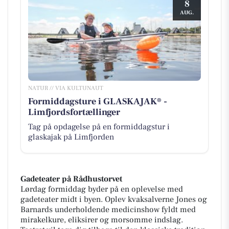
8
AUG.
NATUR // VIA KULTUNAUT
Formiddagsture i GLASKAJAK® -
Limfjordsfortællinger
Tag på opdagelse på en formiddagstur i
glaskajak på Limfjorden
Gadeteater på Rådhustorvet
Lørdag formiddag byder på en oplevelse med
gadeteater midt i byen. Oplev kvaksalverne Jones og
Barnards underholdende medicinshow fyldt med
mirakelkure, eliksirer og morsomme indslag.