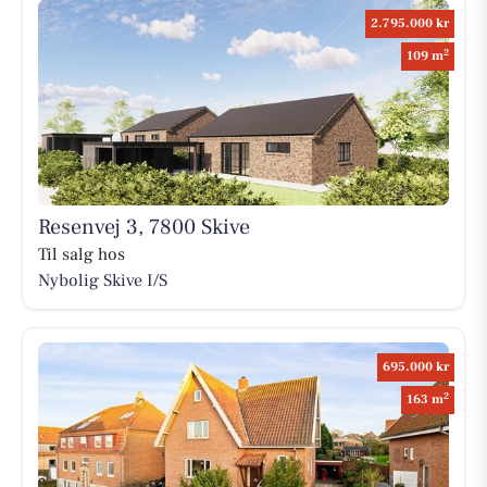
2.795.000 kr
2
109 m
Resenvej 3, 7800 Skive
Til salg hos
Nybolig Skive I/S
695.000 kr
2
163 m