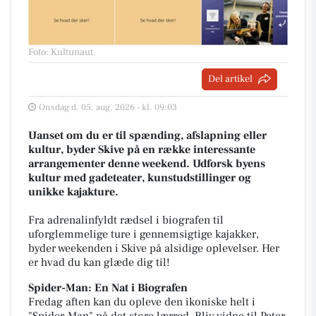
Foto: Kultunaut
.
Del artikel
Onsdag d. 05. aug. 2026 - kl. 09:03
Uanset om du er til spænding, afslapning eller
kultur, byder Skive på en række interessante
arrangementer denne weekend. Udforsk byens
kultur med gadeteater, kunstudstillinger og
unikke kajakture.
Fra adrenalinfyldt rædsel i biografen til
uforglemmelige ture i gennemsigtige kajakker,
byder weekenden i Skive på alsidige oplevelser. Her
er hvad du kan glæde dig til!
Spider-Man: En Nat i Biografen
Fredag aften kan du opleve den ikoniske helt i
"Spider-Man" på det store lærred. Bliv vidne til Peter