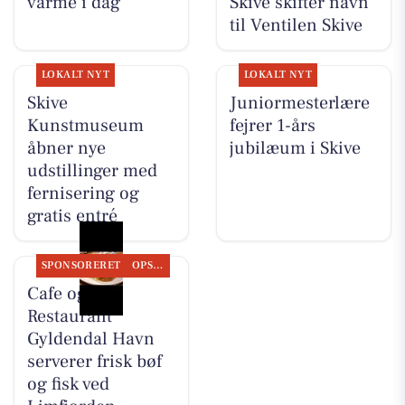
varme i dag
Skive skifter navn
til Ventilen Skive
LOKALT NYT
LOKALT NYT
Skive
Juniormesterlære
Kunstmuseum
fejrer 1-års
åbner nye
jubilæum i Skive
udstillinger med
fernisering og
gratis entré
SPONSORERET
OPSLAGSTAVLEN
Cafe og
Restaurant
Gyldendal Havn
serverer frisk bøf
og fisk ved