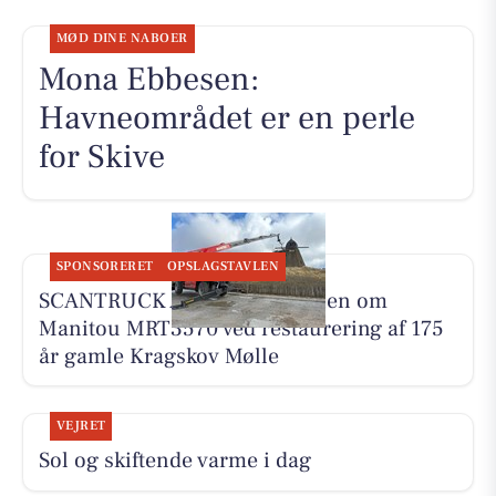
MØD DINE NABOER
Mona Ebbesen:
Havneområdet er en perle
for Skive
SPONSORERET
OPSLAGSTAVLEN
SCANTRUCK A/S deler historien om
Manitou MRT3570 ved restaurering af 175
år gamle Kragskov Mølle
VEJRET
Sol og skiftende varme i dag