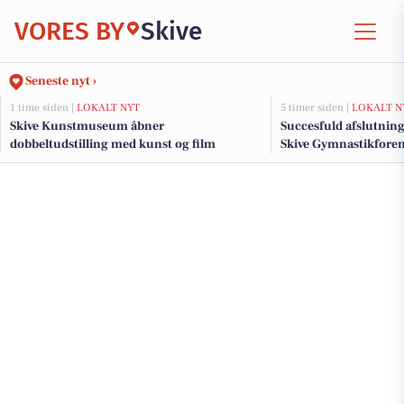
VORES BY
Skive
Seneste nyt ›
1 time siden |
LOKALT NYT
5 timer siden |
LOKALT N
Skive Kunstmuseum åbner
Succesfuld afslutning
dobbeltudstilling med kunst og film
Skive Gymnastikfore