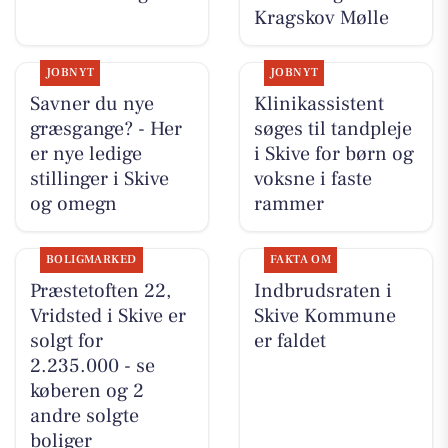
Kragskov Mølle
JOBNYT
JOBNYT
Savner du nye
Klinikassistent
græsgange? - Her
søges til tandpleje
er nye ledige
i Skive for børn og
stillinger i Skive
voksne i faste
og omegn
rammer
BOLIGMARKED
FAKTA OM
Præstetoften 22,
Indbrudsraten i
Vridsted i Skive er
Skive Kommune
solgt for
er faldet
2.235.000 - se
køberen og 2
andre solgte
boliger