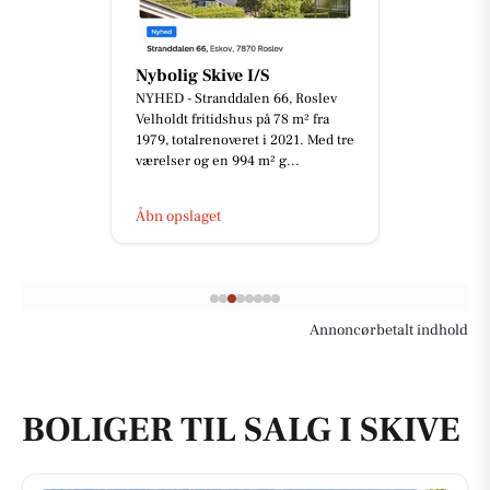
Autocentralen Skive
📢 GIVES VÆK! Vi har en bunke
ringbind, som kan afhentes gratis
hos Autocentralen Skive. Først til
mølle – de gives væk i d...
Åbn opslaget
Annoncørbetalt indhold
BOLIGER TIL SALG I SKIVE