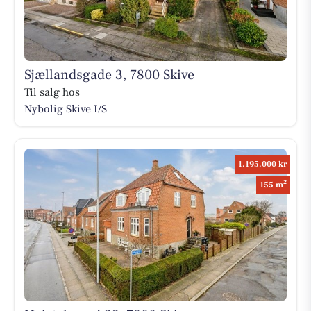
Sjællandsgade 3, 7800 Skive
Til salg hos
Nybolig Skive I/S
1.195.000 kr
2
155 m