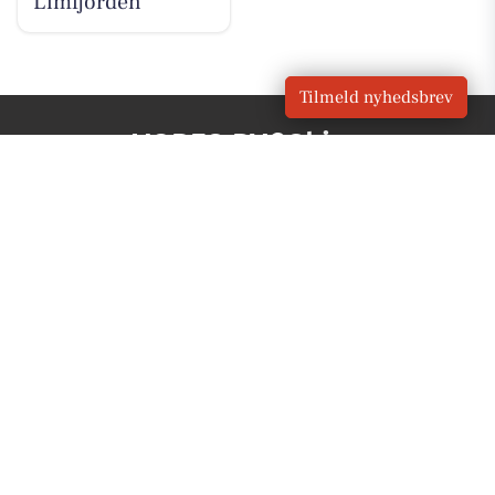
Limfjorden
Tilmeld nyhedsbrev
VORES BY
Skive
OM VORES DIGITAL
Om os
For annoncører
Vilkår og Privatlivspolitik
Kontakt VORES Digital