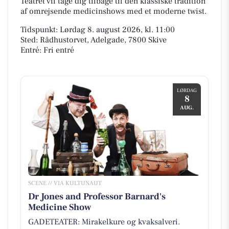
Teatret vil tage dig tilbage til den klassiske tradition
af omrejsende medicinshows med et moderne twist.
Tidspunkt: Lørdag 8. august 2026, kl. 11:00
Sted: Rådhustorvet, Adelgade, 7800 Skive
Entré: Fri entré
LØRDAG
8
AUG.
SCENE // VIA KULTUNAUT
Dr Jones and Professor Barnard's
Medicine Show
GADETEATER: Mirakelkure og kvaksalveri.