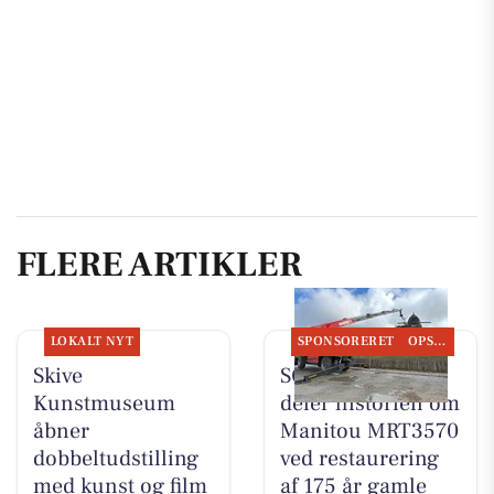
FLERE ARTIKLER
LOKALT NYT
SPONSORERET
OPSLAGSTAVLEN
Skive
SCANTRUCK A/S
Kunstmuseum
deler historien om
åbner
Manitou MRT3570
dobbeltudstilling
ved restaurering
med kunst og film
af 175 år gamle