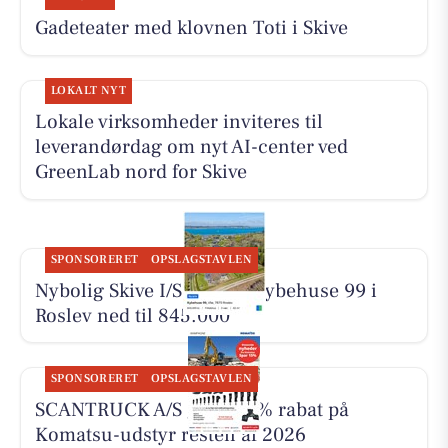
Gadeteater med klovnen Toti i Skive
LOKALT NYT
Lokale virksomheder inviteres til
leverandørdag om nyt AI-center ved
GreenLab nord for Skive
SPONSORERET
OPSLAGSTAVLEN
Nybolig Skive I/S har sat Kybehuse 99 i
Roslev ned til 845.000
SPONSORERET
OPSLAGSTAVLEN
SCANTRUCK A/S giver 15% rabat på
Komatsu-udstyr resten af 2026