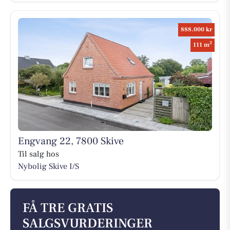
888.000 kr
2
111 m
Engvang 22, 7800 Skive
Til salg hos
Nybolig Skive I/S
FÅ TRE GRATIS
SALGSVURDERINGER