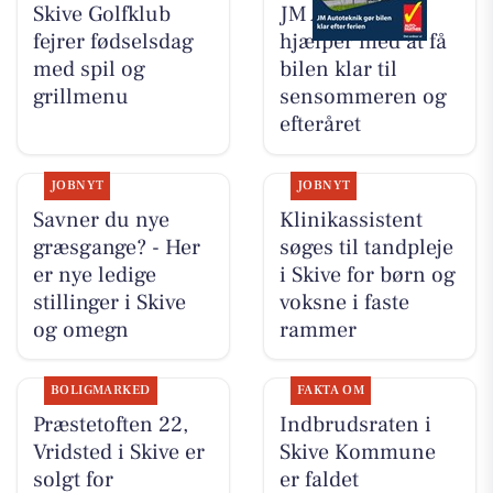
Skive Golfklub
JM Autoteknik
fejrer fødselsdag
hjælper med at få
med spil og
bilen klar til
grillmenu
sensommeren og
efteråret
JOBNYT
JOBNYT
Savner du nye
Klinikassistent
græsgange? - Her
søges til tandpleje
er nye ledige
i Skive for børn og
stillinger i Skive
voksne i faste
og omegn
rammer
BOLIGMARKED
FAKTA OM
Præstetoften 22,
Indbrudsraten i
Vridsted i Skive er
Skive Kommune
solgt for
er faldet