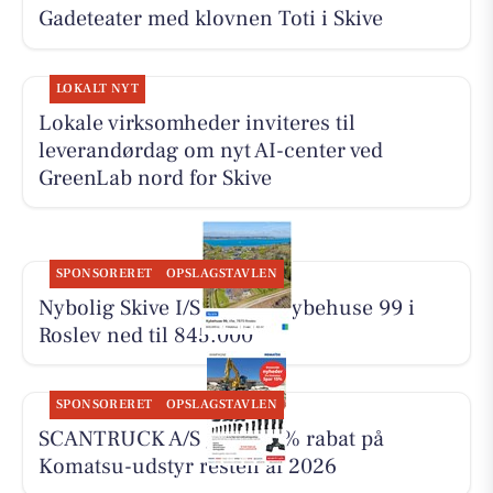
Gadeteater med klovnen Toti i Skive
LOKALT NYT
Lokale virksomheder inviteres til
leverandørdag om nyt AI-center ved
GreenLab nord for Skive
SPONSORERET
OPSLAGSTAVLEN
Nybolig Skive I/S har sat Kybehuse 99 i
Roslev ned til 845.000
SPONSORERET
OPSLAGSTAVLEN
SCANTRUCK A/S giver 15% rabat på
Komatsu-udstyr resten af 2026