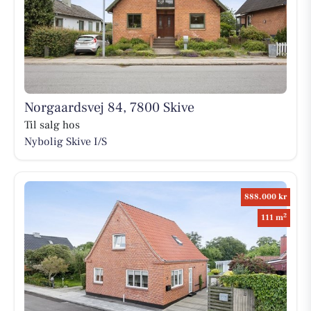
Norgaardsvej 84, 7800 Skive
Til salg hos
Nybolig Skive I/S
888.000 kr
2
111 m