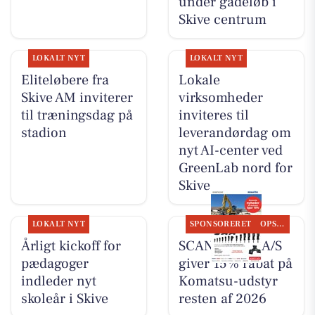
under gadeløb i
Skive centrum
LOKALT NYT
LOKALT NYT
Eliteløbere fra
Lokale
Skive AM inviterer
virksomheder
til træningsdag på
inviteres til
stadion
leverandørdag om
nyt AI-center ved
GreenLab nord for
Skive
LOKALT NYT
SPONSORERET
OPSLAGSTAVLEN
Årligt kickoff for
SCANTRUCK A/S
pædagoger
giver 15% rabat på
indleder nyt
Komatsu-udstyr
skoleår i Skive
resten af 2026