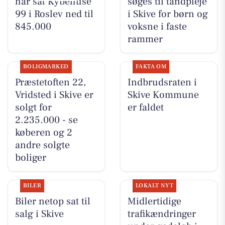
har sat Kybehuse
søges til tandpleje
99 i Roslev ned til
i Skive for børn og
845.000
voksne i faste
rammer
BOLIGMARKED
FAKTA OM
Præstetoften 22,
Indbrudsraten i
Vridsted i Skive er
Skive Kommune
solgt for
er faldet
2.235.000 - se
køberen og 2
andre solgte
boliger
BILER
LOKALT NYT
Biler netop sat til
Midlertidige
salg i Skive
trafikændringer