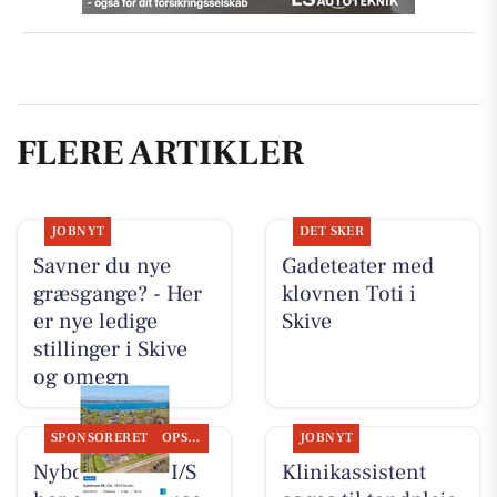
FLERE ARTIKLER
JOBNYT
DET SKER
Savner du nye
Gadeteater med
græsgange? - Her
klovnen Toti i
er nye ledige
Skive
stillinger i Skive
og omegn
SPONSORERET
OPSLAGSTAVLEN
JOBNYT
Nybolig Skive I/S
Klinikassistent