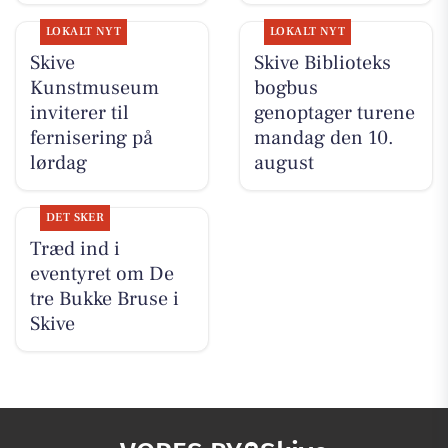
LOKALT NYT
LOKALT NYT
Skive
Skive Biblioteks
Kunstmuseum
bogbus
inviterer til
genoptager turene
fernisering på
mandag den 10.
lørdag
august
DET SKER
Træd ind i
eventyret om De
tre Bukke Bruse i
Skive