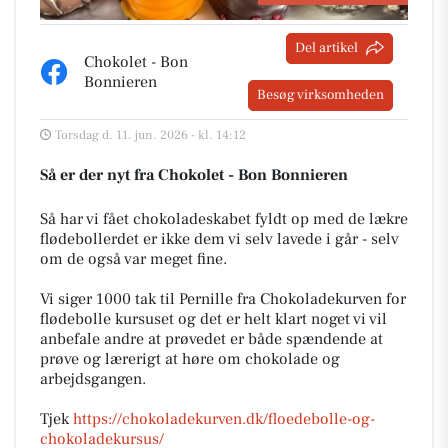
Del artikel
Chokolet - Bon
Bonnieren
Besøg virksomheden
Torsdag d. 11. jun. 2026 - kl. 14:12
Så er der nyt fra Chokolet - Bon Bonnieren
Så har vi fået chokoladeskabet fyldt op med de lækre
flødebollerdet er ikke dem vi selv lavede i går - selv
om de også var meget fine.
Vi siger 1000 tak til Pernille fra Chokoladekurven for
flødebolle kursuset og det er helt klart noget vi vil
anbefale andre at prøvedet er både spændende at
prøve og lærerigt at høre om chokolade og
arbejdsgangen.
Tjek
https://chokoladekurven.dk/floedebolle-og-
chokoladekursus/