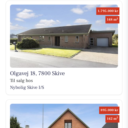
1.795.000 kr
2
148 m
Olgavej 18, 7800 Skive
Til salg hos
Nybolig Skive I/S
895.000 kr
2
142 m