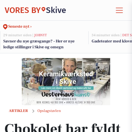
VORES BY
Skive
Seneste nyt ›
29 minutter siden |
JOBNYT
34 minutter siden |
DET 
Savner du nye græsgange? - Her er nye
Gadeteater med klovne
ledige stillinger i Skive og omegn
Chokolet har fyldt chokoladeskabet op med flødeboller
ARTIKLER
Opslagstavlen
Chokolet har fyldt